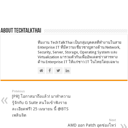
About techtalkthai
ทีมงาน TechTalkThai เป็นกลุ่มบุคคลที่ทำงานในสาย
Enterprise IT ที่มีความเชี่ยวชาญทางด้าน Network,
Security, Server, Storage, Operating System และ
Virtualization มารวมตัวกันเพื่ออัพเดตข่าวสารทาง
ด้าน Enterprise IT ให้แก่ชาว IT ในไทยโดยเฉพาะ
Previous
[PR] โอกาสมาถึงแล้ว! มาทำความ
รู้จักกับ G Suite สนใจเข้าฟังราย
ละเอียดฟรี! 25 เมษายน นี้ @BTS
เพลินจิต
Next
AMD ออก Patch อุดช่องโหว่