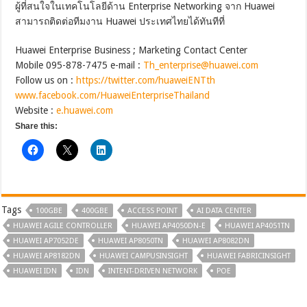
ผู้ที่สนใจในเทคโนโลยีด้าน Enterprise Networking จาก Huawei
สามารถติดต่อทีมงาน Huawei ประเทศไทยได้ทันทีที่
Huawei Enterprise Business ; Marketing Contact Center
Mobile 095-878-7475 e-mail :
Th_enterprise@huawei.com
Follow us on :
https://twitter.com/huaweiENTth
www.facebook.com/HuaweiEnterpriseThailand
Website :
e.huawei.com
Share this:
Tags
100GBE
400GBE
ACCESS POINT
AI DATA CENTER
HUAWEI AGILE CONTROLLER
HUAWEI AP4050DN-E
HUAWEI AP4051TN
HUAWEI AP7052DE
HUAWEI AP8050TN
HUAWEI AP8082DN
HUAWEI AP8182DN
HUAWEI CAMPUSINSIGHT
HUAWEI FABRICINSIGHT
HUAWEI IDN
IDN
INTENT-DRIVEN NETWORK
POE