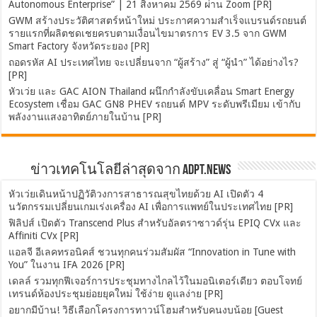
Autonomous Enterprise” | 21 สิงหาคม 2569 ผ่าน Zoom [PR]
GWM สร้างประวัติศาสตร์หน้าใหม่ ประกาศความสำเร็จแบรนด์รถยนต์
รายแรกที่ผลิตชดเชยครบตามเงื่อนไขมาตรการ EV 3.5 จาก GWM
Smart Factory จังหวัดระยอง [PR]
ถอดรหัส AI ประเทศไทย จะเปลี่ยนจาก “ผู้สร้าง” สู่ “ผู้นำ” ได้อย่างไร?
[PR]
หัวเว่ย และ GAC AION Thailand ผนึกกำลังขับเคลื่อน Smart Energy
Ecosystem เชื่อม GAC GN8 PHEV รถยนต์ MPV ระดับพรีเมียม เข้ากับ
พลังงานแสงอาทิตย์ภายในบ้าน [PR]
ข่าวเทคโนโลยีล่าสุดจาก ADPT.news
หัวเว่ยเดินหน้าปฏิวัติวงการสาธารณสุขไทยด้วย AI เปิดตัว 4
นวัตกรรมเปลี่ยนเกมเร่งเครื่อง AI เพื่อการแพทย์ในประเทศไทย [PR]
ฟิลิปส์ เปิดตัว Transcend Plus สำหรับอัลตราซาวด์รุ่น EPIQ CVx และ
Affiniti CVx [PR]
แอลจี อีเลคทรอนิคส์ ชวนทุกคนร่วมสัมผัส “Innovation in Tune with
You” ในงาน IFA 2026 [PR]
เดลล์ รวมทุกฟีเจอร์การประชุมทางไกลไว้ในมอนิเตอร์เดียว ตอบโจทย์
เทรนด์ห้องประชุมย่อยยุคใหม่ ใช้ง่าย ดูแลง่าย [PR]
อยากมีบ้าน! วิธีเลือกโครงการทาวน์โฮมสำหรับคนงบน้อย [Guest