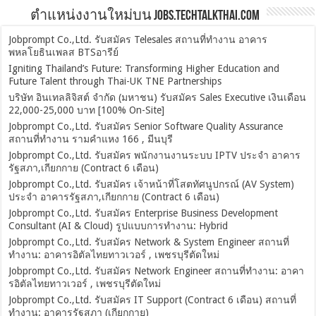
ตำแหน่งงานใหม่บน Jobs.TechTalkThai.com
Jobprompt Co.,Ltd. รับสมัคร Telesales สถานที่ทำงาน อาคาร
พหลโยธินเพลส BTSอารีย์
Igniting Thailand’s Future: Transforming Higher Education and
Future Talent through Thai-UK TNE Partnerships
บริษัท อินเทลลิจิสต์ จำกัด (มหาชน) รับสมัคร Sales Executive เงินเดือน
22,000-25,000 บาท [100% On-Site]
Jobprompt Co.,Ltd. รับสมัคร Senior Software Quality Assurance
สถานที่ทำงาน รามคำแหง 166 , มีนบุรี
Jobprompt Co.,Ltd. รับสมัคร พนักงานงานระบบ IPTV ประจำ อาคาร
รัฐสภา,เกียกกาย (Contract 6 เดือน)
Jobprompt Co.,Ltd. รับสมัคร เจ้าหน้าที่โสตทัศนูปกรณ์ (AV System)
ประจำ อาคารรัฐสภา,เกียกกาย (Contract 6 เดือน)
Jobprompt Co.,Ltd. รับสมัคร Enterprise Business Development
Consultant (AI & Cloud) รูปแบบการทำงาน: Hybrid
Jobprompt Co.,Ltd. รับสมัคร Network & System Engineer สถานที่
ทำงาน: อาคารอิตัลไทยทาวเวอร์ , เพชรบุรีตัดใหม่
Jobprompt Co.,Ltd. รับสมัคร Network Engineer สถานที่ทำงาน: อาคา
รอิตัลไทยทาวเวอร์ , เพชรบุรีตัดใหม่
Jobprompt Co.,Ltd. รับสมัคร IT Support (Contract 6 เดือน) สถานที่
ทำงาน: อาคารรัฐสภา (เกียกกาย)