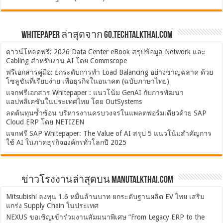
Whitepaper ล่าสุดจาก Go.TechTalkThai.com
ดาวน์โหลดฟรี: 2026 Data Center eBook สรุปข้อมูล Network และ
Cabling สำหรับงาน AI โดย Commscope
ฟรีเอกสารคู่มือ: ยกระดับการทำ Load Balancing อย่างชาญฉลาด ด้วย
โซลูชันที่เรียบง่าย เพื่อธุรกิจในอนาคต (ฉบับภาษาไทย)
แจกฟรีเอกสาร Whitepaper : แนวโน้ม GenAI กับการพัฒนา
แอปพลิเคชันในประเทศไทย โดย OutSystems
ลดต้นทุนซ้ำซ้อน บริหารงานครบวงจรในแพลตฟอร์มเดียวด้วย SAP
Cloud ERP โดย NETIZEN
แจกฟรี SAP Whitepaper: The Value of AI สรุป 5 แนวโน้มสำคัญการ
ใช้ AI ในภาคธุรกิจองค์กรทั่วโลกปี 2025
ข่าวโรงงานล่าสุดบน ManuTalkThai.com
Mitsubishi ลงทุน 1.6 หมื่นล้านบาท ยกระดับฐานผลิต EV ไทย เสริม
แกร่ง Supply Chain ในประเทศ
NEXUS ขอเชิญเข้าร่วมงานสัมมนาพิเศษ “From Legacy ERP to the