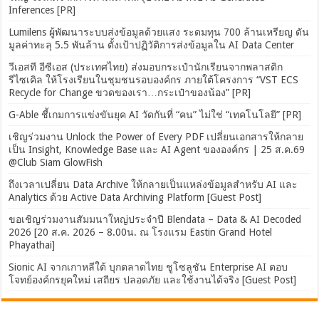
Inferences [PR]
Lumilens ผู้พัฒนาระบบส่งข้อมูลด้วยแสง ระดมทุน 700 ล้านเหรียญ ดัน
มูลค่าทะลุ 5.5 พันล้าน ตั้งเป้าปฏิวัติการส่งข้อมูลใน AI Data Center
วีเอสที อีซีเอส (ประเทศไทย) ส่งมอบกระเป๋านักเรียนจากพลาสติก
รีไซเคิล ให้โรงเรียนในชุมชนรอบองค์กร ภายใต้โครงการ “VST ECS
Recycle for Change ขวดของเรา…กระเป๋าของน้อง” [PR]
G-Able ชี้เกมการแข่งขันยุค AI วัดกันที่ “คน” ไม่ใช่ “เทคโนโลยี” [PR]
เชิญร่วมงาน Unlock the Power of Every PDF เปลี่ยนเอกสารให้กลาย
เป็น Insight, Knowledge Base และ AI Agent ขององค์กร | 25 ส.ค.69
@Club Siam GlowFish
ถึงเวลาเปลี่ยน Data Archive ให้กลายเป็นแหล่งข้อมูลสำหรับ AI และ
Analytics ด้วย Active Data Archiving Platform [Guest Post]
ขอเชิญร่วมงานสัมมนาใหญ่ประจำปี Blendata – Data & AI Decoded
2026 [20 ส.ค. 2026 – 8.00น. ณ โรงแรม Eastin Grand Hotel
Phayathai]
Sionic AI จากเกาหลีใต้ บุกตลาดไทย ชูโซลูชัน Enterprise AI ตอบ
โจทย์องค์กรยุคใหม่ เสถียร ปลอดภัย และใช้งานได้จริง [Guest Post]