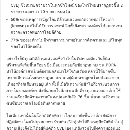
CVE) ซึ่งหมายความว่าในทุกชั่วโมงมีช่องโหว่ใหม่ปรากฏตัวขึ้น 2
รายการและราว 70 รายการต่อวัน
60% ของเหตุการณ์ถูกโจมตีล้วนแล้วแต่เกิดจากช่องโหว่เก่า
(Known) แต่ไม่ได้รับการแพตช์ อีกทั้งยังพบว่าองค์กรใช้เวลานาน
กว่าจะตรวจพบการโจมตีด้วย
77% ขององค์กรไม่มีทรัพยากรมากพอในการติดตามและแก้ไขทุก
ช่องโหว่ให้หมดไป
อย่างไรก็ดีทุกสถิติล้วนแล้วแต่ชี้เป้าไปในทิศทางเดียวกันก็คือ
ปริมาณที่เพิ่มขึ้นเรื่อยๆ ยิ่งเมื่อประกอบกับข้อกฏหมายเช่น PDPA
ทำให้องค์กรจำเป็นต้องหันกลับมาใส่ใจกับเรื่องเหล่านี้ให้มากขึ้น
เพราะมีบทลงโทษทางกฏหมายรวมอยู่ด้วยหากถูกขโมยข้อมูล จาก
เดิมธุรกิจก็เสียหายอยู่แล้ว ทั้งนี้เมื่อวิเคราะห์เข้าไปถึงกระบวนการ
ภายในขององค์กร สิ่งที่น่าตกใจคือค่าเฉลี่ยที่ระบุว่าแต่ละองค์กรใช้
งานเครื่องมือด้านความมั่นคงปลอดภัยถึง 76 ชิ้น นั่นหมายถึงความ
ซับซ้อนจากเครื่องมือที่หลากหลาย
ไม่เพียงเท่านั้นในโลกดิจิทัลที่กว้างไกลมากยิ่งขึ้น องค์กรยังมีการ
ปฏิบัติการโดยไม่บูรณาการร่วมกัน (Silo) ทำให้อีกเหตุปัจจัยที่นำไปสู่
ความเสี่ยงจึงไม่ได้อยู่ที่แค่ตัว CVE เอง แต่ยังรวมไปถึงความอ่อนแอ