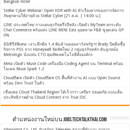
Bangkok Hotel
Stellar Cyber Webinar: Open XDR with AI ทำเรื่องยากของการจัดการ
ภัยคุกคามให้ง่ายด้วย Stellar Cyber [21 ส.ค. | 14:00 น.]
LINE ประเทศไทย กางแผนธุรกิจครึ่งปีหลัง เปิดตัว MyTeam ยกระดับ
Chat Commerce พร้อมส่ง LINE MINI Eats ลุยตลาด F&B ชูจุดเด่น GP
0%
มินิซีรี่ส์พิเศษ: เจาะลึกดีล 1.4 พันล้านดอลลาร์สหรัฐฯ! Brady ปิดดีลซื้อ
กิจการ PSS จาก Honeywell จัดทัพใหม่ 2 กลุ่มธุรกิจหลัก ดันลูกหม้อ
Metrologic นั่งแท่น CTO คุมทัพเทคโนโลยีทั้งองค์กร
Meta เปิดตัว Muse Code เครื่องมือ Coding Agent บน Terminal พร้อม
โมเดล Muse Spark 1.2
Cloudflare เปิดตัว Cloudflare OS พื้นที่ทำงาน AI แบบ Open Source
พร้อม Zero Trust ในตัว
เชื่อมต่อ Cloud Thailand Region ได้เร็วกว่า เสถียร ปลอดภัย แบบเต็ม
ประสิทธิภาพด้วย Cloud Connect จาก True IDC
ตำแหน่งงานใหม่บน Jobs.TechTalkThai.com
Jobprompt Co.,Ltd. รับสมัคร Telesales สถานที่ทำงาน อาคาร