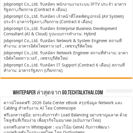
Jobprompt Co.,Ltd. รับสมัคร พนักงานงานระบบ IPTV ประจำ อาคาร
รัฐสภา,เกียกกาย (Contract 6 เดือน)
Jobprompt Co.,Ltd. รับสมัคร เจ้าหน้าที่โสตทัศนูปกรณ์ (AV System)
ประจำ อาคารรัฐสภา,เกียกกาย (Contract 6 เดือน)
Jobprompt Co.,Ltd. รับสมัคร Enterprise Business Development
Consultant (AI & Cloud) รูปแบบการทำงาน: Hybrid
Jobprompt Co.,Ltd. รับสมัคร Network & System Engineer สถานที่
ทำงาน: อาคารอิตัลไทยทาวเวอร์ , เพชรบุรีตัดใหม่
Jobprompt Co.,Ltd. รับสมัคร Network Engineer สถานที่ทำงาน: อาคา
รอิตัลไทยทาวเวอร์ , เพชรบุรีตัดใหม่
Jobprompt Co.,Ltd. รับสมัคร IT Support (Contract 6 เดือน) สถานที่
ทำงาน: อาคารรัฐสภา (เกียกกาย)
Whitepaper ล่าสุดจาก Go.TechTalkThai.com
ดาวน์โหลดฟรี: 2026 Data Center eBook สรุปข้อมูล Network และ
Cabling สำหรับงาน AI โดย Commscope
ฟรีเอกสารคู่มือ: ยกระดับการทำ Load Balancing อย่างชาญฉลาด ด้วย
โซลูชันที่เรียบง่าย เพื่อธุรกิจในอนาคต (ฉบับภาษาไทย)
แจกฟรีเอกสาร Whitepaper : แนวโน้ม GenAI กับการพัฒนา
แอปพลิเคชันในประเทศไทย โดย OutSystems