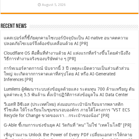
August 5, 2026
Recent News
แคสเปอร์สกี้ชี้ภัยคุกคามไซเบอร์ปัจจุบันเป็น AI-native อนาคตความ
ปลอดภัยไซเบอร์จึงต้องขับเคลื่อนด้วย AI [PR]
Cloudflare OS คือพื้นที่ทำงานด้วย AI แห่งแรกที่สร้างขึ้นโดยคำนึงถึง
วิธีการทำงานจริงของบริษัทต่าง ๆ [PR]
การ์ทเนอร์คาดการณ์ นับจากนี้ 3 ปี เหตุละเมิดความเป็นส่วนตัวส่วน
ใหญ่ จะเกิดจากการคาดเดาที่สรุปโดย AI หรือ AI-Generated
Inferences [PR]
Lumilens ผู้พัฒนาระบบส่งข้อมูลด้วยแสง ระดมทุน 700 ล้านเหรียญ ดัน
มูลค่าทะลุ 5.5 พันล้าน ตั้งเป้าปฏิวัติการส่งข้อมูลใน AI Data Center
วีเอสที อีซีเอส (ประเทศไทย) ส่งมอบกระเป๋านักเรียนจากพลาสติก
รีไซเคิล ให้โรงเรียนในชุมชนรอบองค์กร ภายใต้โครงการ “VST ECS
Recycle for Change ขวดของเรา…กระเป๋าของน้อง” [PR]
G-Able ชี้เกมการแข่งขันยุค AI วัดกันที่ “คน” ไม่ใช่ “เทคโนโลยี” [PR]
เชิญร่วมงาน Unlock the Power of Every PDF เปลี่ยนเอกสารให้กลาย