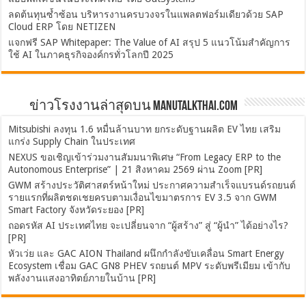
ลดต้นทุนซ้ำซ้อน บริหารงานครบวงจรในแพลตฟอร์มเดียวด้วย SAP
Cloud ERP โดย NETIZEN
แจกฟรี SAP Whitepaper: The Value of AI สรุป 5 แนวโน้มสำคัญการ
ใช้ AI ในภาคธุรกิจองค์กรทั่วโลกปี 2025
ข่าวโรงงานล่าสุดบน ManuTalkThai.com
Mitsubishi ลงทุน 1.6 หมื่นล้านบาท ยกระดับฐานผลิต EV ไทย เสริม
แกร่ง Supply Chain ในประเทศ
NEXUS ขอเชิญเข้าร่วมงานสัมมนาพิเศษ “From Legacy ERP to the
Autonomous Enterprise” | 21 สิงหาคม 2569 ผ่าน Zoom [PR]
GWM สร้างประวัติศาสตร์หน้าใหม่ ประกาศความสำเร็จแบรนด์รถยนต์
รายแรกที่ผลิตชดเชยครบตามเงื่อนไขมาตรการ EV 3.5 จาก GWM
Smart Factory จังหวัดระยอง [PR]
ถอดรหัส AI ประเทศไทย จะเปลี่ยนจาก “ผู้สร้าง” สู่ “ผู้นำ” ได้อย่างไร?
[PR]
หัวเว่ย และ GAC AION Thailand ผนึกกำลังขับเคลื่อน Smart Energy
Ecosystem เชื่อม GAC GN8 PHEV รถยนต์ MPV ระดับพรีเมียม เข้ากับ
พลังงานแสงอาทิตย์ภายในบ้าน [PR]