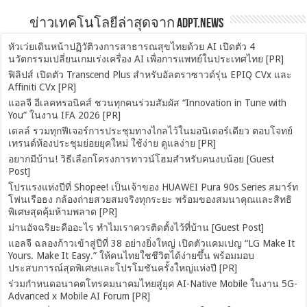
ข่าวเทคโนโลยีล่าสุดจาก ADPT.news
หัวเว่ยเดินหน้าปฏิวัติวงการสาธารณสุขไทยด้วย AI เปิดตัว 4
นวัตกรรมเปลี่ยนเกมเร่งเครื่อง AI เพื่อการแพทย์ในประเทศไทย [PR]
ฟิลิปส์ เปิดตัว Transcend Plus สำหรับอัลตราซาวด์รุ่น EPIQ CVx และ
Affiniti CVx [PR]
แอลจี อีเลคทรอนิคส์ ชวนทุกคนร่วมสัมผัส “Innovation in Tune with
You” ในงาน IFA 2026 [PR]
เดลล์ รวมทุกฟีเจอร์การประชุมทางไกลไว้ในมอนิเตอร์เดียว ตอบโจทย์
เทรนด์ห้องประชุมย่อยยุคใหม่ ใช้ง่าย ดูแลง่าย [PR]
อยากมีบ้าน! วิธีเลือกโครงการทาวน์โฮมสำหรับคนงบน้อย [Guest
Post]
โปรแรงแห่งปีที่ Shopee! เป็นเจ้าของ HUAWEI Pura 90s Series สมาร์ท
โฟนเรือธง กล้องถ่ายสวยสมจริงทุกระยะ พร้อมของสมนาคุณและสิทธิ
พิเศษสุดคุ้มห้ามพลาด [PR]
ม่านอัจฉริยะคืออะไร ทำไมเราควรติดตั้งไว้ที่บ้าน [Guest Post]
แอลจี ฉลองก้าวเข้าสู่ปีที่ 38 อย่างยิ่งใหญ่ เปิดตัวแคมเปญ “LG Make It
Yours. Make It Easy.” ให้คนไทยใชชีวิตได้ง่ายขึ้น พร้อมมอบ
ประสบการณ์สุดพิเศษและโปรโมชันครั้งใหญ่แห่งปี [PR]
ร่วมกำหนดอนาคตโทรคมนาคมไทยสู่ยุค AI-Native Mobile ในงาน 5G-
Advanced x Mobile AI Forum [PR]