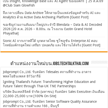
เป็น Insight, Knowledge Base และ AI Agent ขององค์กร | 25 ส.ค.69
@Club Siam GlowFish
ถึงเวลาเปลี่ยน Data Archive ให้กลายเป็นแหล่งข้อมูลสำหรับ AI และ
Analytics ด้วย Active Data Archiving Platform [Guest Post]
ขอเชิญร่วมงานสัมมนาใหญ่ประจำปี Blendata – Data & AI Decoded
2026 [20 ส.ค. 2026 – 8.00น. ณ โรงแรม Eastin Grand Hotel
Phayathai]
Sionic AI จากเกาหลีใต้ บุกตลาดไทย ชูโซลูชัน Enterprise AI ตอบ
โจทย์องค์กรยุคใหม่ เสถียร ปลอดภัย และใช้งานได้จริง [Guest Post]
ตำแหน่งงานใหม่บน Jobs.TechTalkThai.com
Jobprompt Co.,Ltd. รับสมัคร Telesales สถานที่ทำงาน อาคาร
พหลโยธินเพลส BTSอารีย์
Igniting Thailand’s Future: Transforming Higher Education and
Future Talent through Thai-UK TNE Partnerships
บริษัท อินเทลลิจิสต์ จำกัด (มหาชน) รับสมัคร Sales Executive เงินเดือน
22,000-25,000 บาท [100% On-Site]
Jobprompt Co.,Ltd. รับสมัคร Senior Software Quality Assurance
สถานที่ทำงาน รามคำแหง 166 , มีนบุรี