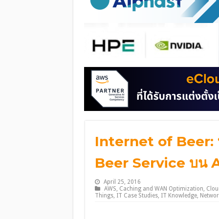
Internet of Beer: 
Beer Service บน
April 25, 2016
AWS
,
Caching and WAN Optimization
,
Clou
Things
,
IT Case Studies
,
IT Knowledge
,
Networ