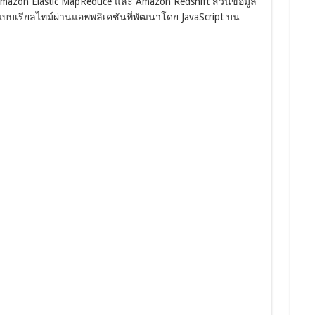
azon Elastic MapReduce และ Amazon Redshift ส่วนข้อมูล
บบเรียลไทม์ผ่านแอพพลิเคชันที่พัฒนาโดย JavaScript บน