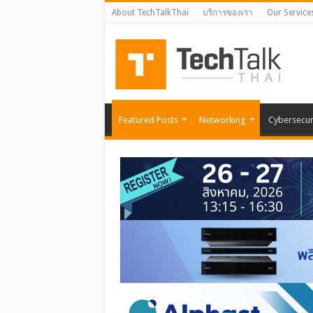
About TechTalkThai
บริการของเรา
Our Service
Featured Posts
Networking
Cybersecur