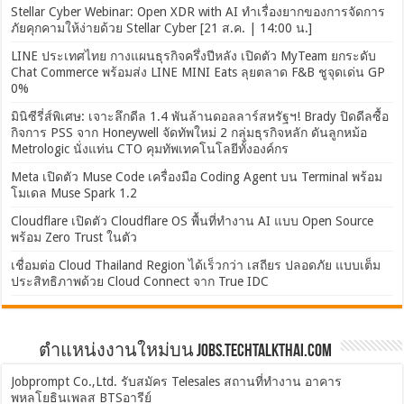
Stellar Cyber Webinar: Open XDR with AI ทำเรื่องยากของการจัดการ
ภัยคุกคามให้ง่ายด้วย Stellar Cyber [21 ส.ค. | 14:00 น.]
LINE ประเทศไทย กางแผนธุรกิจครึ่งปีหลัง เปิดตัว MyTeam ยกระดับ
Chat Commerce พร้อมส่ง LINE MINI Eats ลุยตลาด F&B ชูจุดเด่น GP
0%
มินิซีรี่ส์พิเศษ: เจาะลึกดีล 1.4 พันล้านดอลลาร์สหรัฐฯ! Brady ปิดดีลซื้อ
กิจการ PSS จาก Honeywell จัดทัพใหม่ 2 กลุ่มธุรกิจหลัก ดันลูกหม้อ
Metrologic นั่งแท่น CTO คุมทัพเทคโนโลยีทั้งองค์กร
Meta เปิดตัว Muse Code เครื่องมือ Coding Agent บน Terminal พร้อม
โมเดล Muse Spark 1.2
Cloudflare เปิดตัว Cloudflare OS พื้นที่ทำงาน AI แบบ Open Source
พร้อม Zero Trust ในตัว
เชื่อมต่อ Cloud Thailand Region ได้เร็วกว่า เสถียร ปลอดภัย แบบเต็ม
ประสิทธิภาพด้วย Cloud Connect จาก True IDC
ตำแหน่งงานใหม่บน Jobs.TechTalkThai.com
Jobprompt Co.,Ltd. รับสมัคร Telesales สถานที่ทำงาน อาคาร
พหลโยธินเพลส BTSอารีย์