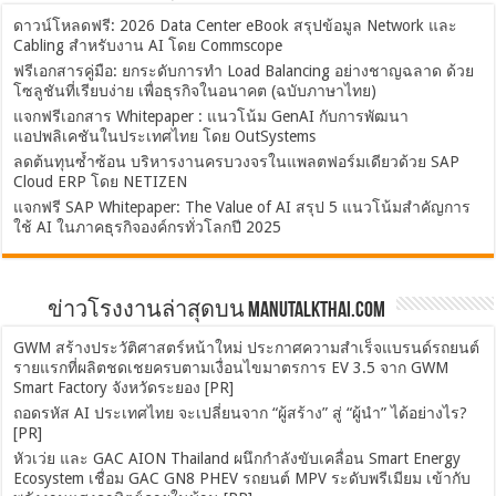
ดาวน์โหลดฟรี: 2026 Data Center eBook สรุปข้อมูล Network และ
Cabling สำหรับงาน AI โดย Commscope
ฟรีเอกสารคู่มือ: ยกระดับการทำ Load Balancing อย่างชาญฉลาด ด้วย
โซลูชันที่เรียบง่าย เพื่อธุรกิจในอนาคต (ฉบับภาษาไทย)
แจกฟรีเอกสาร Whitepaper : แนวโน้ม GenAI กับการพัฒนา
แอปพลิเคชันในประเทศไทย โดย OutSystems
ลดต้นทุนซ้ำซ้อน บริหารงานครบวงจรในแพลตฟอร์มเดียวด้วย SAP
Cloud ERP โดย NETIZEN
แจกฟรี SAP Whitepaper: The Value of AI สรุป 5 แนวโน้มสำคัญการ
ใช้ AI ในภาคธุรกิจองค์กรทั่วโลกปี 2025
ข่าวโรงงานล่าสุดบน ManuTalkThai.com
GWM สร้างประวัติศาสตร์หน้าใหม่ ประกาศความสำเร็จแบรนด์รถยนต์
รายแรกที่ผลิตชดเชยครบตามเงื่อนไขมาตรการ EV 3.5 จาก GWM
Smart Factory จังหวัดระยอง [PR]
ถอดรหัส AI ประเทศไทย จะเปลี่ยนจาก “ผู้สร้าง” สู่ “ผู้นำ” ได้อย่างไร?
[PR]
หัวเว่ย และ GAC AION Thailand ผนึกกำลังขับเคลื่อน Smart Energy
Ecosystem เชื่อม GAC GN8 PHEV รถยนต์ MPV ระดับพรีเมียม เข้ากับ