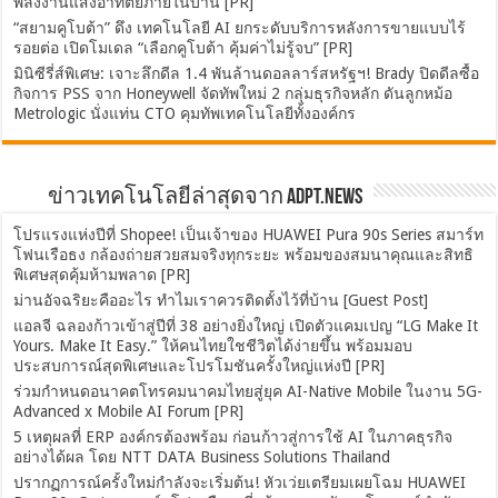
พลังงานแสงอาทิตย์ภายในบ้าน [PR]
“สยามคูโบต้า” ดึง เทคโนโลยี AI ยกระดับบริการหลังการขายแบบไร้
รอยต่อ เปิดโมเดล “เลือกคูโบต้า คุ้มค่าไม่รู้จบ” [PR]
มินิซีรี่ส์พิเศษ: เจาะลึกดีล 1.4 พันล้านดอลลาร์สหรัฐฯ! Brady ปิดดีลซื้อ
กิจการ PSS จาก Honeywell จัดทัพใหม่ 2 กลุ่มธุรกิจหลัก ดันลูกหม้อ
Metrologic นั่งแท่น CTO คุมทัพเทคโนโลยีทั้งองค์กร
ข่าวเทคโนโลยีล่าสุดจาก ADPT.news
โปรแรงแห่งปีที่ Shopee! เป็นเจ้าของ HUAWEI Pura 90s Series สมาร์ท
โฟนเรือธง กล้องถ่ายสวยสมจริงทุกระยะ พร้อมของสมนาคุณและสิทธิ
พิเศษสุดคุ้มห้ามพลาด [PR]
ม่านอัจฉริยะคืออะไร ทำไมเราควรติดตั้งไว้ที่บ้าน [Guest Post]
แอลจี ฉลองก้าวเข้าสู่ปีที่ 38 อย่างยิ่งใหญ่ เปิดตัวแคมเปญ “LG Make It
Yours. Make It Easy.” ให้คนไทยใชชีวิตได้ง่ายขึ้น พร้อมมอบ
ประสบการณ์สุดพิเศษและโปรโมชันครั้งใหญ่แห่งปี [PR]
ร่วมกำหนดอนาคตโทรคมนาคมไทยสู่ยุค AI-Native Mobile ในงาน 5G-
Advanced x Mobile AI Forum [PR]
5 เหตุผลที่ ERP องค์กรต้องพร้อม ก่อนก้าวสู่การใช้ AI ในภาคธุรกิจ
อย่างได้ผล โดย NTT DATA Business Solutions Thailand
ปรากฏการณ์ครั้งใหม่กำลังจะเริ่มต้น! หัวเว่ยเตรียมเผยโฉม HUAWEI