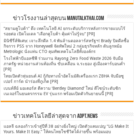
ข่าวโรงงานล่าสุดบน ManuTalkThai.com
“สยามคูโบต้า” ดึง เทคโนโลยี AI ยกระดับบริการหลังการขายแบบไร้
รอยต่อ เปิดโมเดล “เลือกคูโบต้า คุ้มค่าไม่รู้จบ” [PR]
มินิซีรี่ส์พิเศษ: เจาะลึกดีล 1.4 พันล้านดอลลาร์สหรัฐฯ! Brady ปิดดีลซื้อ
กิจการ PSS จาก Honeywell จัดทัพใหม่ 2 กลุ่มธุรกิจหลัก ดันลูกหม้อ
Metrologic นั่งแท่น CTO คุมทัพเทคโนโลยีทั้งองค์กร
โรงไฟฟ้าบีแอลซีพี ร่วมงาน Rayong Zero Food Waste 2026 จับมือ
ภาครัฐ-หน่วยงานส่วนท้องถิ่น ขับเคลื่อน จ.ระยอง สู่เมืองคาร์บอนต่ำ
[PR]
ไทยเปิดตัวหุ่นยนต์ AI กู้ภัยทางน้ำอัตโนมัติเครื่องแรก ZBHA จับมือซู
เปอร์ การ์ด นำร่องที่ภูเก็ต [PR]
เบนท์ลีย์ มอเตอร์ส ตีความ ‘Bentley Diamond’ ใหม่ ดีไซน์ระดับซิก
เนเจอร์ในยนตรกรรม EV รุ่นแรก พร้อมเปิดตัวกันยายนนี้ [PR]
ข่าวเทคโนโลยีล่าสุดจาก ADPT.news
แอลจี ฉลองก้าวเข้าสู่ปีที่ 38 อย่างยิ่งใหญ่ เปิดตัวแคมเปญ “LG Make It
Yours. Make It Easy.” ให้คนไทยใชชีวิตได้ง่ายขึ้น พร้อมมอบ