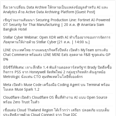
ถึงเวลาเปลี่ยน Data Archive ให้กลายเป็นแหล่งข้อมูลสำหรับ AI และ
Analytics ด้วย Active Data Archiving Platform [Guest Post]
เชิญร่วมงานสัมมนา Securing Production Line: Fortinet AI-Powered
OT Security for Thai Manufacturing | 20 ส.ค. @ Anantara Siam
Bangkok Hotel
Stellar Cyber Webinar: Open XDR with AI ทำเรื่องยากของการจัดการ
ภัยคุกคามให้ง่ายด้วย Stellar Cyber [21 ส.ค. | 14:00 น.]
LINE ประเทศไทย กางแผนธุรกิจครึ่งปีหลัง เปิดตัว MyTeam ยกระดับ
Chat Commerce พร้อมส่ง LINE MINI Eats ลุยตลาด F&B ชูจุดเด่น GP
0%
มินิซีรี่ส์พิเศษ: เจาะลึกดีล 1.4 พันล้านดอลลาร์สหรัฐฯ! Brady ปิดดีลซื้อ
กิจการ PSS จาก Honeywell จัดทัพใหม่ 2 กลุ่มธุรกิจหลัก ดันลูกหม้อ
Metrologic นั่งแท่น CTO คุมทัพเทคโนโลยีทั้งองค์กร
Meta เปิดตัว Muse Code เครื่องมือ Coding Agent บน Terminal พร้อม
โมเดล Muse Spark 1.2
Cloudflare เปิดตัว Cloudflare OS พื้นที่ทำงาน AI แบบ Open Source
พร้อม Zero Trust ในตัว
เชื่อมต่อ Cloud Thailand Region ได้เร็วกว่า เสถียร ปลอดภัย แบบเต็ม
ประสิทธิภาพด้วย Cloud Connect จาก True IDC