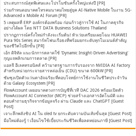
ประสบการณ์สุดพิเศษและโปรโมชันครั้งใหญ่แห่งปี [PR]
ร่วมกำหนดอนาคตโทรคมนาคมไทยสู่ยุค AI-Native Mobile ในงาน 5G-
Advanced x Mobile AI Forum [PR]
5 เหตุผลที่ ERP องค์กรต้องพร้อม ก่อนก้าวสู่การใช้ AI ในภาคธุรกิจ
อย่างได้ผล โดย NTT DATA Business Solutions Thailand
ปรากฏการณ์ครั้งใหม่กำลังจะเริ่มต้น! หัวเว่ยเตรียมเผยโฉม HUAWEI
Pura 90s Series สมาร์ทโฟนเรือธงที่พร้อมยกระดับทุกโมเมนต์สำคัญ
ของชีวิตไปอีกขั้น [PR]
เอ้ก ดิจิทัล แนะนักการตลาดใช้ ‘Dynamic Insight-Driven Advertising’
กุญแจพลิกเกมการตลาด [PR]
แอลจี อีเลคทรอนิคส์ คว้ามาตรฐานการรับรองจาก NVIDIA AI Factory
สำหรับหน่วยกระจายสารหล่อเย็น (CDU) ขนาด 600kW [PR]
ซัมซุงเปิดตัวแว่นตาอัจฉริยะที่ตอบโจทย์การใช้งานในชีวิตประจำวัน
ด้วย Galaxy Ecosystem [PR]
FlowAccount เผยอนาคตวงการบัญชีที่เวที DAC 2026 พร้อมเปิดตัว
FlowAccount AI Connector (MCP) ช่วยสร้างเอกสารอัตโนมัติ และ
ตอบคำถามธุรกิจจากข้อมูลจริง ผ่าน Claude และ ChatGPT [Guest
Post]
เจาะลึกพลังชิป AI ใน oled tv ยกระดับความบันเทิงขั้นสุด [Guest Post]
มือใหม่ต้องรู้ ! เงื่อนไขใช้เบี้ยประกันชีวิตเพื่อลดหย่อนภาษี [Guest Post]