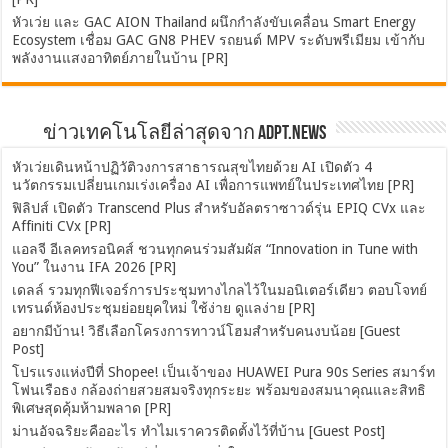
หัวเว่ย และ GAC AION Thailand ผนึกกำลังขับเคลื่อน Smart Energy
Ecosystem เชื่อม GAC GN8 PHEV รถยนต์ MPV ระดับพรีเมียม เข้ากับ
พลังงานแสงอาทิตย์ภายในบ้าน [PR]
ข่าวเทคโนโลยีล่าสุดจาก ADPT.news
หัวเว่ยเดินหน้าปฏิวัติวงการสาธารณสุขไทยด้วย AI เปิดตัว 4
นวัตกรรมเปลี่ยนเกมเร่งเครื่อง AI เพื่อการแพทย์ในประเทศไทย [PR]
ฟิลิปส์ เปิดตัว Transcend Plus สำหรับอัลตราซาวด์รุ่น EPIQ CVx และ
Affiniti CVx [PR]
แอลจี อีเลคทรอนิคส์ ชวนทุกคนร่วมสัมผัส “Innovation in Tune with
You” ในงาน IFA 2026 [PR]
เดลล์ รวมทุกฟีเจอร์การประชุมทางไกลไว้ในมอนิเตอร์เดียว ตอบโจทย์
เทรนด์ห้องประชุมย่อยยุคใหม่ ใช้ง่าย ดูแลง่าย [PR]
อยากมีบ้าน! วิธีเลือกโครงการทาวน์โฮมสำหรับคนงบน้อย [Guest
Post]
โปรแรงแห่งปีที่ Shopee! เป็นเจ้าของ HUAWEI Pura 90s Series สมาร์ท
โฟนเรือธง กล้องถ่ายสวยสมจริงทุกระยะ พร้อมของสมนาคุณและสิทธิ
พิเศษสุดคุ้มห้ามพลาด [PR]
ม่านอัจฉริยะคืออะไร ทำไมเราควรติดตั้งไว้ที่บ้าน [Guest Post]