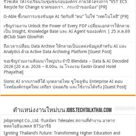
รีไซเคิล ให้โรงเรียนในชุมชนรอบองค์กร ภายใต้โครงการ “VST ECS
Recycle for Change ขวดของเรา…กระเป๋าของน้อง” [PR]
G-Able ชี้เกมการแข่งขันยุค AI วัดกันที่ “คน” ไม่ใช่ “เทคโนโลยี” [PR]
เชิญร่วมงาน Unlock the Power of Every PDF เปลี่ยนเอกสารให้กลาย
เป็น Insight, Knowledge Base และ AI Agent ขององค์กร | 25 ส.ค.69
@Club Siam GlowFish
ถึงเวลาเปลี่ยน Data Archive ให้กลายเป็นแหล่งข้อมูลสำหรับ AI และ
Analytics ด้วย Active Data Archiving Platform [Guest Post]
ขอเชิญร่วมงานสัมมนาใหญ่ประจำปี Blendata – Data & AI Decoded
2026 [20 ส.ค. 2026 – 8.00น. ณ โรงแรม Eastin Grand Hotel
Phayathai]
Sionic AI จากเกาหลีใต้ บุกตลาดไทย ชูโซลูชัน Enterprise AI ตอบ
โจทย์องค์กรยุคใหม่ เสถียร ปลอดภัย และใช้งานได้จริง [Guest Post]
ตำแหน่งงานใหม่บน Jobs.TechTalkThai.com
Jobprompt Co.,Ltd. รับสมัคร Telesales สถานที่ทำงาน อาคาร
พหลโยธินเพลส BTSอารีย์
Igniting Thailand’s Future: Transforming Higher Education and