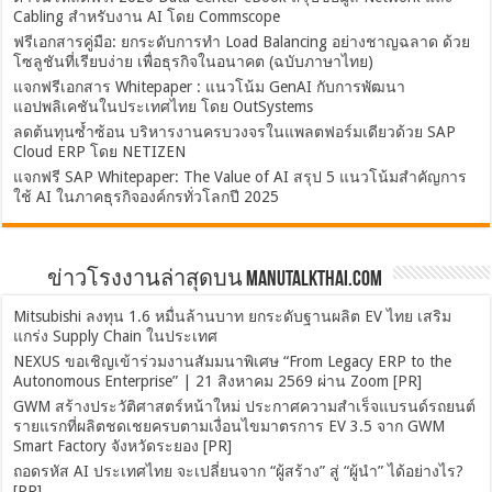
Cabling สำหรับงาน AI โดย Commscope
ฟรีเอกสารคู่มือ: ยกระดับการทำ Load Balancing อย่างชาญฉลาด ด้วย
โซลูชันที่เรียบง่าย เพื่อธุรกิจในอนาคต (ฉบับภาษาไทย)
แจกฟรีเอกสาร Whitepaper : แนวโน้ม GenAI กับการพัฒนา
แอปพลิเคชันในประเทศไทย โดย OutSystems
ลดต้นทุนซ้ำซ้อน บริหารงานครบวงจรในแพลตฟอร์มเดียวด้วย SAP
Cloud ERP โดย NETIZEN
แจกฟรี SAP Whitepaper: The Value of AI สรุป 5 แนวโน้มสำคัญการ
ใช้ AI ในภาคธุรกิจองค์กรทั่วโลกปี 2025
ข่าวโรงงานล่าสุดบน ManuTalkThai.com
Mitsubishi ลงทุน 1.6 หมื่นล้านบาท ยกระดับฐานผลิต EV ไทย เสริม
แกร่ง Supply Chain ในประเทศ
NEXUS ขอเชิญเข้าร่วมงานสัมมนาพิเศษ “From Legacy ERP to the
Autonomous Enterprise” | 21 สิงหาคม 2569 ผ่าน Zoom [PR]
GWM สร้างประวัติศาสตร์หน้าใหม่ ประกาศความสำเร็จแบรนด์รถยนต์
รายแรกที่ผลิตชดเชยครบตามเงื่อนไขมาตรการ EV 3.5 จาก GWM
Smart Factory จังหวัดระยอง [PR]
ถอดรหัส AI ประเทศไทย จะเปลี่ยนจาก “ผู้สร้าง” สู่ “ผู้นำ” ได้อย่างไร?
[PR]