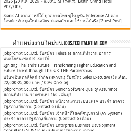
2026 [20 ส.ค. 2026 – 8.00น. ณ โรงแรม Eastin Grand Hotel
Phayathai]
Sionic AI จากเกาหลีใต้ บุกตลาดไทย ชูโซลูชัน Enterprise AI ตอบ
โจทย์องค์กรยุคใหม่ เสถียร ปลอดภัย และใช้งานได้จริง [Guest Post]
ตำแหน่งงานใหม่บน Jobs.TechTalkThai.com
Jobprompt Co.,Ltd. รับสมัคร Telesales สถานที่ทำงาน อาคาร
พหลโยธินเพลส BTSอารีย์
Igniting Thailand’s Future: Transforming Higher Education and
Future Talent through Thai-UK TNE Partnerships
บริษัท อินเทลลิจิสต์ จำกัด (มหาชน) รับสมัคร Sales Executive เงินเดือน
22,000-25,000 บาท [100% On-Site]
Jobprompt Co.,Ltd. รับสมัคร Senior Software Quality Assurance
สถานที่ทำงาน รามคำแหง 166 , มีนบุรี
Jobprompt Co.,Ltd. รับสมัคร พนักงานงานระบบ IPTV ประจำ อาคาร
รัฐสภา,เกียกกาย (Contract 6 เดือน)
Jobprompt Co.,Ltd. รับสมัคร เจ้าหน้าที่โสตทัศนูปกรณ์ (AV System)
ประจำ อาคารรัฐสภา,เกียกกาย (Contract 6 เดือน)
Jobprompt Co.,Ltd. รับสมัคร Enterprise Business Development
Consultant (AI & Cloud) รูปแบบการทำงาน: Hybrid