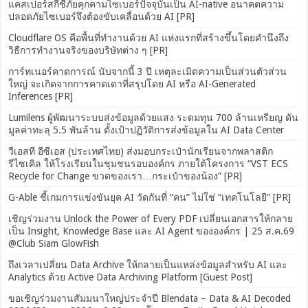
แคสเปอร์สกี้ชี้ภัยคุกคามไซเบอร์ปัจจุบันเป็น AI-native อนาคตความ
ปลอดภัยไซเบอร์จึงต้องขับเคลื่อนด้วย AI [PR]
Cloudflare OS คือพื้นที่ทำงานด้วย AI แห่งแรกที่สร้างขึ้นโดยคำนึงถึง
วิธีการทำงานจริงของบริษัทต่าง ๆ [PR]
การ์ทเนอร์คาดการณ์ นับจากนี้ 3 ปี เหตุละเมิดความเป็นส่วนตัวส่วน
ใหญ่ จะเกิดจากการคาดเดาที่สรุปโดย AI หรือ AI-Generated
Inferences [PR]
Lumilens ผู้พัฒนาระบบส่งข้อมูลด้วยแสง ระดมทุน 700 ล้านเหรียญ ดัน
มูลค่าทะลุ 5.5 พันล้าน ตั้งเป้าปฏิวัติการส่งข้อมูลใน AI Data Center
วีเอสที อีซีเอส (ประเทศไทย) ส่งมอบกระเป๋านักเรียนจากพลาสติก
รีไซเคิล ให้โรงเรียนในชุมชนรอบองค์กร ภายใต้โครงการ “VST ECS
Recycle for Change ขวดของเรา…กระเป๋าของน้อง” [PR]
G-Able ชี้เกมการแข่งขันยุค AI วัดกันที่ “คน” ไม่ใช่ “เทคโนโลยี” [PR]
เชิญร่วมงาน Unlock the Power of Every PDF เปลี่ยนเอกสารให้กลาย
เป็น Insight, Knowledge Base และ AI Agent ขององค์กร | 25 ส.ค.69
@Club Siam GlowFish
ถึงเวลาเปลี่ยน Data Archive ให้กลายเป็นแหล่งข้อมูลสำหรับ AI และ
Analytics ด้วย Active Data Archiving Platform [Guest Post]
ขอเชิญร่วมงานสัมมนาใหญ่ประจำปี Blendata – Data & AI Decoded