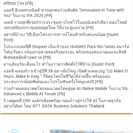
Affiniti CVx [PR]
แอลจี อีเลคทรอนิคส์ ชวนทุกคนร่วมสัมผัส “Innovation in Tune with
You” ในงาน IFA 2026 [PR]
เดลล์ รวมทุกฟีเจอร์การประชุมทางไกลไว้ในมอนิเตอร์เดียว ตอบโจทย์
เทรนด์ห้องประชุมย่อยยุคใหม่ ใช้ง่าย ดูแลง่าย [PR]
อยากมีบ้าน! วิธีเลือกโครงการทาวน์โฮมสำหรับคนงบน้อย [Guest
Post]
โปรแรงแห่งปีที่ Shopee! เป็นเจ้าของ HUAWEI Pura 90s Series สมาร์ท
โฟนเรือธง กล้องถ่ายสวยสมจริงทุกระยะ พร้อมของสมนาคุณและสิทธิ
พิเศษสุดคุ้มห้ามพลาด [PR]
ม่านอัจฉริยะคืออะไร ทำไมเราควรติดตั้งไว้ที่บ้าน [Guest Post]
แอลจี ฉลองก้าวเข้าสู่ปีที่ 38 อย่างยิ่งใหญ่ เปิดตัวแคมเปญ “LG Make It
Yours. Make It Easy.” ให้คนไทยใชชีวิตได้ง่ายขึ้น พร้อมมอบ
ประสบการณ์สุดพิเศษและโปรโมชันครั้งใหญ่แห่งปี [PR]
ร่วมกำหนดอนาคตโทรคมนาคมไทยสู่ยุค AI-Native Mobile ในงาน 5G-
Advanced x Mobile AI Forum [PR]
5 เหตุผลที่ ERP องค์กรต้องพร้อม ก่อนก้าวสู่การใช้ AI ในภาคธุรกิจ
อย่างได้ผล โดย NTT DATA Business Solutions Thailand