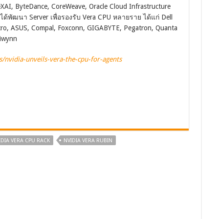
XAI, ByteDance, CoreWeave, Oracle Cloud Infrastructure
กได้พัฒนา Server เพื่อรองรับ Vera CPU หลายราย ได้แก่ Dell
cro, ASUS, Compal, Foxconn, GIGABYTE, Pegatron, Quanta
Wiwynn
/nvidia-unveils-vera-the-cpu-for-agents
IDIA VERA CPU RACK
NVIDIA VERA RUBIN