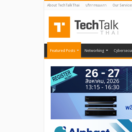
About TechTalkThai
บริการของเรา
Our Service
Featured Posts
Networking
Cybersecur