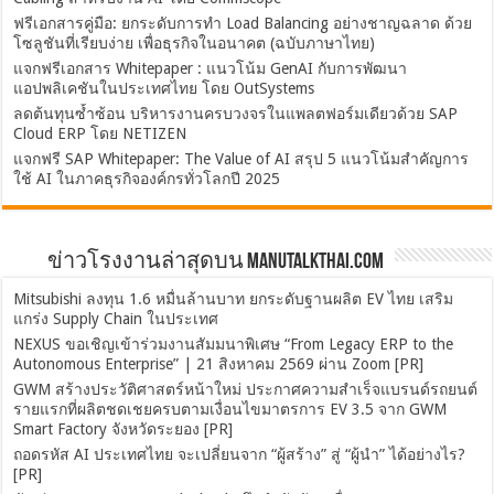
ฟรีเอกสารคู่มือ: ยกระดับการทำ Load Balancing อย่างชาญฉลาด ด้วย
โซลูชันที่เรียบง่าย เพื่อธุรกิจในอนาคต (ฉบับภาษาไทย)
แจกฟรีเอกสาร Whitepaper : แนวโน้ม GenAI กับการพัฒนา
แอปพลิเคชันในประเทศไทย โดย OutSystems
ลดต้นทุนซ้ำซ้อน บริหารงานครบวงจรในแพลตฟอร์มเดียวด้วย SAP
Cloud ERP โดย NETIZEN
แจกฟรี SAP Whitepaper: The Value of AI สรุป 5 แนวโน้มสำคัญการ
ใช้ AI ในภาคธุรกิจองค์กรทั่วโลกปี 2025
ข่าวโรงงานล่าสุดบน ManuTalkThai.com
Mitsubishi ลงทุน 1.6 หมื่นล้านบาท ยกระดับฐานผลิต EV ไทย เสริม
แกร่ง Supply Chain ในประเทศ
NEXUS ขอเชิญเข้าร่วมงานสัมมนาพิเศษ “From Legacy ERP to the
Autonomous Enterprise” | 21 สิงหาคม 2569 ผ่าน Zoom [PR]
GWM สร้างประวัติศาสตร์หน้าใหม่ ประกาศความสำเร็จแบรนด์รถยนต์
รายแรกที่ผลิตชดเชยครบตามเงื่อนไขมาตรการ EV 3.5 จาก GWM
Smart Factory จังหวัดระยอง [PR]
ถอดรหัส AI ประเทศไทย จะเปลี่ยนจาก “ผู้สร้าง” สู่ “ผู้นำ” ได้อย่างไร?
[PR]