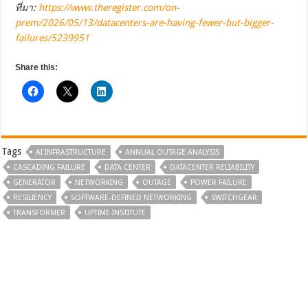
ที่มา:
https://www.theregister.com/on-
prem/2026/05/13/datacenters-are-having-fewer-but-bigger-
failures/5239951
Share this:
Tags
AI INFRASTRUCTURE
ANNUAL OUTAGE ANALYSIS
CASCADING FAILURE
DATA CENTER
DATACENTER RELIABILITY
GENERATOR
NETWORKING
OUTAGE
POWER FAILURE
RESILIENCY
SOFTWARE-DEFINED NETWORKING
SWITCHGEAR
TRANSFORMER
UPTIME INSTITUTE