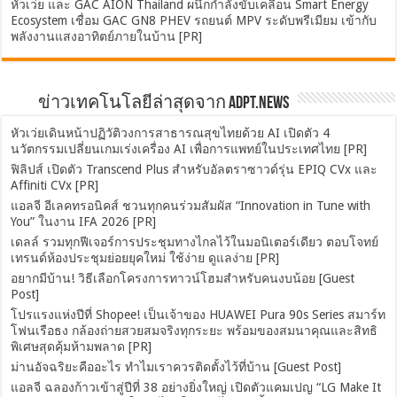
หัวเว่ย และ GAC AION Thailand ผนึกกำลังขับเคลื่อน Smart Energy
Ecosystem เชื่อม GAC GN8 PHEV รถยนต์ MPV ระดับพรีเมียม เข้ากับ
พลังงานแสงอาทิตย์ภายในบ้าน [PR]
ข่าวเทคโนโลยีล่าสุดจาก ADPT.news
หัวเว่ยเดินหน้าปฏิวัติวงการสาธารณสุขไทยด้วย AI เปิดตัว 4
นวัตกรรมเปลี่ยนเกมเร่งเครื่อง AI เพื่อการแพทย์ในประเทศไทย [PR]
ฟิลิปส์ เปิดตัว Transcend Plus สำหรับอัลตราซาวด์รุ่น EPIQ CVx และ
Affiniti CVx [PR]
แอลจี อีเลคทรอนิคส์ ชวนทุกคนร่วมสัมผัส “Innovation in Tune with
You” ในงาน IFA 2026 [PR]
เดลล์ รวมทุกฟีเจอร์การประชุมทางไกลไว้ในมอนิเตอร์เดียว ตอบโจทย์
เทรนด์ห้องประชุมย่อยยุคใหม่ ใช้ง่าย ดูแลง่าย [PR]
อยากมีบ้าน! วิธีเลือกโครงการทาวน์โฮมสำหรับคนงบน้อย [Guest
Post]
โปรแรงแห่งปีที่ Shopee! เป็นเจ้าของ HUAWEI Pura 90s Series สมาร์ท
โฟนเรือธง กล้องถ่ายสวยสมจริงทุกระยะ พร้อมของสมนาคุณและสิทธิ
พิเศษสุดคุ้มห้ามพลาด [PR]
ม่านอัจฉริยะคืออะไร ทำไมเราควรติดตั้งไว้ที่บ้าน [Guest Post]
แอลจี ฉลองก้าวเข้าสู่ปีที่ 38 อย่างยิ่งใหญ่ เปิดตัวแคมเปญ “LG Make It