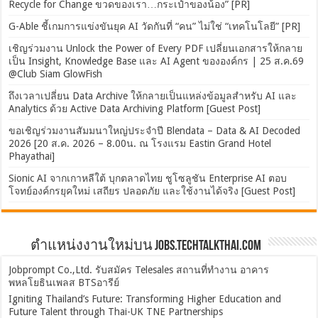
Recycle for Change ขวดของเรา…กระเป๋าของน้อง” [PR]
G-Able ชี้เกมการแข่งขันยุค AI วัดกันที่ “คน” ไม่ใช่ “เทคโนโลยี” [PR]
เชิญร่วมงาน Unlock the Power of Every PDF เปลี่ยนเอกสารให้กลาย
เป็น Insight, Knowledge Base และ AI Agent ขององค์กร | 25 ส.ค.69
@Club Siam GlowFish
ถึงเวลาเปลี่ยน Data Archive ให้กลายเป็นแหล่งข้อมูลสำหรับ AI และ
Analytics ด้วย Active Data Archiving Platform [Guest Post]
ขอเชิญร่วมงานสัมมนาใหญ่ประจำปี Blendata – Data & AI Decoded
2026 [20 ส.ค. 2026 – 8.00น. ณ โรงแรม Eastin Grand Hotel
Phayathai]
Sionic AI จากเกาหลีใต้ บุกตลาดไทย ชูโซลูชัน Enterprise AI ตอบ
โจทย์องค์กรยุคใหม่ เสถียร ปลอดภัย และใช้งานได้จริง [Guest Post]
ตำแหน่งงานใหม่บน Jobs.TechTalkThai.com
Jobprompt Co.,Ltd. รับสมัคร Telesales สถานที่ทำงาน อาคาร
พหลโยธินเพลส BTSอารีย์
Igniting Thailand’s Future: Transforming Higher Education and
Future Talent through Thai-UK TNE Partnerships