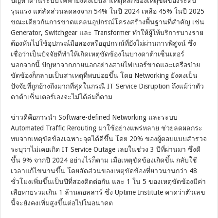
ปัญหาด้านระบบไฟฟ้ายังคงเป็นสาเหตุหลักของเหตุขัดข้องระดับ
รุนแรง แต่สัดส่วนลดลงจาก 54% ในปี 2024 เหลือ 45% ในปี 2025
ขณะเดียวกันการขาดแคลนอุปกรณ์โครงสร้างพื้นฐานที่สำคัญ เช่น
Generator, Switchgear และ Transformer ทำให้ผู้ให้บริการบางราย
ต้องหันไปใช้อุปกรณ์มือสองหรืออุปกรณ์ที่ยังไม่ผ่านการพิสูจน์ ซึ่ง
เชื่อว่าเป็นปัจจัยที่ทำให้เกิดเหตุขัดข้องในบางดาต้าเซ็นเตอร์
นอกจากนี้ ปัญหาจากภายนอกอย่างสายไฟเบอร์ขาดและเครือข่าย
ขัดข้องก็กลายเป็นสาเหตุที่พบบ่อยขึ้น โดย Networking ยังคงเป็น
ปัจจัยที่ถูกอ้างถึงมากที่สุดในกรณี IT Service Disruption ถึงแม้ว่าตัว
ดาต้าเซ็นเตอร์เองจะไม่ได้ล่มก็ตาม
ข่าวดีคือการนำ Software-defined Networking และระบบ
Automated Traffic Rerouting มาใช้อย่างแพร่หลาย ช่วยลดผลกระ
ทบจากเหตุขัดข้องเฉพาะจุดได้ดีขึ้น โดย 20% ของผู้ตอบแบบสำรวจ
ระบุว่าไม่เคยเกิด IT Service Outage เลยในช่วง 3 ปีที่ผ่านมา ซึ่งดี
ขึ้น 9% จากปี 2024 อย่างไรก็ตาม เมื่อเหตุขัดข้องเกิดขึ้น กลับใช้
เวลาแก้ไขนานขึ้น โดยสัดส่วนของเหตุขัดข้องที่ยาวนานกว่า 48
ชั่วโมงเพิ่มขึ้นเป็นปีที่สองติดต่อกัน และ 1 ใน 5 ของเหตุขัดข้องมีค่า
เสียหายรวมเกิน 1 ล้านดอลลาร์ ซึ่ง Uptime Institute คาดว่าตัวเลข
นี้จะยังคงเพิ่มสูงขึ้นต่อไปในอนาคต