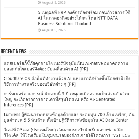
August 5, 2026
5 เหตุผลที่ ERP องค์กรต้องพร้อม ก่อนก้าวสู่การใช้
AI ในภาคธุรกิจอย่างได้ผล โดย NTT DATA
Business Solutions Thailand
August 5, 2026
Recent News
แคสเปอร์สกี้ชี้ภัยคุกคามไซเบอร์ปัจจุบันเป็น AI-native อนาคตความ
ปลอดภัยไซเบอร์จึงต้องขับเคลื่อนด้วย AI [PR]
Cloudflare OS คือพื้นที่ทำงานด้วย AI แห่งแรกที่สร้างขึ้นโดยคำนึงถึง
วิธีการทำงานจริงของบริษัทต่าง ๆ [PR]
การ์ทเนอร์คาดการณ์ นับจากนี้ 3 ปี เหตุละเมิดความเป็นส่วนตัวส่วน
ใหญ่ จะเกิดจากการคาดเดาที่สรุปโดย AI หรือ AI-Generated
Inferences [PR]
Lumilens ผู้พัฒนาระบบส่งข้อมูลด้วยแสง ระดมทุน 700 ล้านเหรียญ ดัน
มูลค่าทะลุ 5.5 พันล้าน ตั้งเป้าปฏิวัติการส่งข้อมูลใน AI Data Center
วีเอสที อีซีเอส (ประเทศไทย) ส่งมอบกระเป๋านักเรียนจากพลาสติก
รีไซเคิล ให้โรงเรียนในชุมชนรอบองค์กร ภายใต้โครงการ “VST ECS