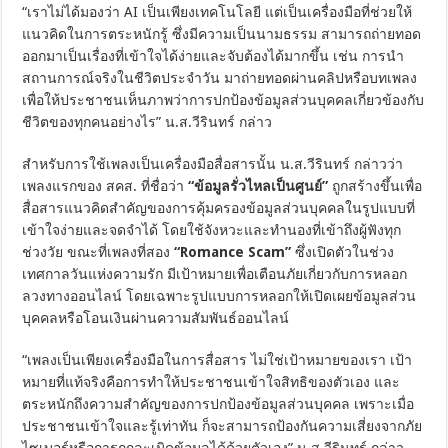
“เราไม่ได้มองว่า AI เป็นเพียงเทคโนโลยี แต่เป็นเครื่องมือที่ช่วยให้
แนวคิดในการตระหนักรู้ ซึ่งมีความเป็นนามธรรม สามารถถ่ายทอด
ออกมาเป็นเรื่องที่เข้าใจได้ง่ายและจับต้องได้มากขึ้น เช่น การนำ
สถานการณ์จริงในชีวิตประจำวัน มาถ่ายทอดผ่านคลิปหรือบทเพลง
เพื่อให้ประชาชนเห็นภาพว่าการปกป้องข้อมูลส่วนบุคคลเกี่ยวข้องกับ
ชีวิตของทุกคนอย่างไร” น.ส.วีรินทร์ กล่าว
สำหรับการใช้เพลงเป็นเครื่องมือสื่อสารนั้น น.ส.วีรินทร์ กล่าวว่า
เพลงแรกของ สคส. ที่ชื่อว่า
“ข้อมูลรั่วไหลเป็นศูนย์”
ถูกสร้างขึ้นเพื่อ
สื่อสารแนวคิดสำคัญของการคุ้มครองข้อมูลส่วนบุคคลในรูปแบบที่
เข้าใจง่ายและจดจำได้ โดยใช้จังหวะและทำนองที่เข้าถึงผู้ฟังทุก
ช่วงวัย ขณะที่เพลงที่สอง
“Romance Scam”
ซึ่งเปิดตัวในช่วง
เทศกาลวันแห่งความรัก มีเป้าหมายเพื่อเตือนภัยเกี่ยวกับการหลอก
ลวงทางออนไลน์ โดยเฉพาะรูปแบบการหลอกให้เปิดเผยข้อมูลส่วน
บุคคลหรือโอนเงินผ่านความสัมพันธ์ออนไลน์
“เพลงเป็นเพียงเครื่องมือในการสื่อสาร ไม่ใช่เป้าหมายของเรา เป้า
หมายที่แท้จริงคือการทำให้ประชาชนเข้าใจสิทธิของตัวเอง และ
ตระหนักถึงความสำคัญของการปกป้องข้อมูลส่วนบุคคล เพราะเมื่อ
ประชาชนเข้าใจและรู้เท่าทัน ก็จะสามารถป้องกันความเสี่ยงจากภัย
ไซเบอร์หรือการถูกละเมิดข้อมูลได้ด้วยตัวเอง” น.ส.วีรินทร์ กล่าว