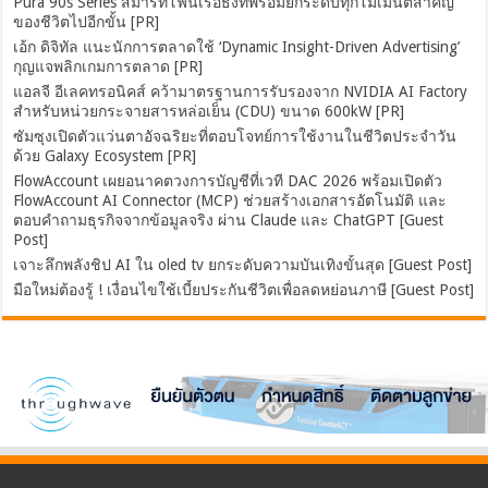
Pura 90s Series สมาร์ทโฟนเรือธงที่พร้อมยกระดับทุกโมเมนต์สำคัญ
ของชีวิตไปอีกขั้น [PR]
เอ้ก ดิจิทัล แนะนักการตลาดใช้ ‘Dynamic Insight-Driven Advertising’
กุญแจพลิกเกมการตลาด [PR]
แอลจี อีเลคทรอนิคส์ คว้ามาตรฐานการรับรองจาก NVIDIA AI Factory
สำหรับหน่วยกระจายสารหล่อเย็น (CDU) ขนาด 600kW [PR]
ซัมซุงเปิดตัวแว่นตาอัจฉริยะที่ตอบโจทย์การใช้งานในชีวิตประจำวัน
ด้วย Galaxy Ecosystem [PR]
FlowAccount เผยอนาคตวงการบัญชีที่เวที DAC 2026 พร้อมเปิดตัว
FlowAccount AI Connector (MCP) ช่วยสร้างเอกสารอัตโนมัติ และ
ตอบคำถามธุรกิจจากข้อมูลจริง ผ่าน Claude และ ChatGPT [Guest
Post]
เจาะลึกพลังชิป AI ใน oled tv ยกระดับความบันเทิงขั้นสุด [Guest Post]
มือใหม่ต้องรู้ ! เงื่อนไขใช้เบี้ยประกันชีวิตเพื่อลดหย่อนภาษี [Guest Post]