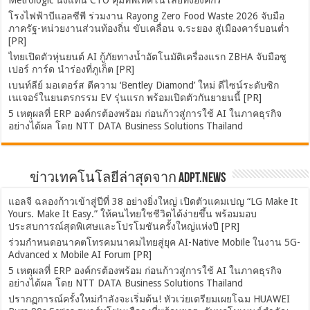
โรงไฟฟ้าบีแอลซีพี ร่วมงาน Rayong Zero Food Waste 2026 จับมือ
ภาครัฐ-หน่วยงานส่วนท้องถิ่น ขับเคลื่อน จ.ระยอง สู่เมืองคาร์บอนต่ำ
[PR]
ไทยเปิดตัวหุ่นยนต์ AI กู้ภัยทางน้ำอัตโนมัติเครื่องแรก ZBHA จับมือซู
เปอร์ การ์ด นำร่องที่ภูเก็ต [PR]
เบนท์ลีย์ มอเตอร์ส ตีความ ‘Bentley Diamond’ ใหม่ ดีไซน์ระดับซิก
เนเจอร์ในยนตรกรรม EV รุ่นแรก พร้อมเปิดตัวกันยายนนี้ [PR]
5 เหตุผลที่ ERP องค์กรต้องพร้อม ก่อนก้าวสู่การใช้ AI ในภาคธุรกิจ
อย่างได้ผล โดย NTT DATA Business Solutions Thailand
ข่าวเทคโนโลยีล่าสุดจาก ADPT.news
แอลจี ฉลองก้าวเข้าสู่ปีที่ 38 อย่างยิ่งใหญ่ เปิดตัวแคมเปญ “LG Make It
Yours. Make It Easy.” ให้คนไทยใชชีวิตได้ง่ายขึ้น พร้อมมอบ
ประสบการณ์สุดพิเศษและโปรโมชันครั้งใหญ่แห่งปี [PR]
ร่วมกำหนดอนาคตโทรคมนาคมไทยสู่ยุค AI-Native Mobile ในงาน 5G-
Advanced x Mobile AI Forum [PR]
5 เหตุผลที่ ERP องค์กรต้องพร้อม ก่อนก้าวสู่การใช้ AI ในภาคธุรกิจ
อย่างได้ผล โดย NTT DATA Business Solutions Thailand
ปรากฏการณ์ครั้งใหม่กำลังจะเริ่มต้น! หัวเว่ยเตรียมเผยโฉม HUAWEI