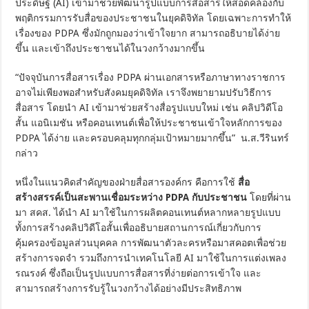
ประดิษฐ์ (AI) เข้ามาช่วยพัฒนารูปแบบการสื่อสารให้สอดคล้องกับ
พฤติกรรมการรับสื่อของประชาชนในยุคดิจิทัล โดยเฉพาะการทำให้
เรื่องของ PDPA ซึ่งมักถูกมองว่าเข้าใจยาก สามารถอธิบายได้ง่าย
ขึ้น และเข้าถึงประชาชนได้ในวงกว้างมากขึ้น
“ปัจจุบันการสื่อสารเรื่อง PDPA ผ่านเอกสารหรือภาษาทางราชการ
อาจไม่เพียงพอสำหรับสังคมยุคดิจิทัล เราจึงพยายามปรับวิธีการ
สื่อสาร โดยนำ AI เข้ามาช่วยสร้างสื่อรูปแบบใหม่ เช่น คลิปวิดีโอ
สั้น แอนิเมชัน หรือคอนเทนต์เพื่อให้ประชาชนเข้าใจหลักการของ
PDPA ได้ง่าย และครอบคลุมทุกกลุ่มเป้าหมายมากขึ้น” น.ส.วีรินทร์
กล่าว
หนึ่งในแนวคิดสำคัญของฝ่ายสื่อสารองค์กร คือการใช้
สื่อ
สร้างสรรค์เป็นสะพานเชื่อมระหว่าง PDPA กับประชาชน
โดยที่ผ่าน
มา สคส. ได้นำ AI มาใช้ในการผลิตคอนเทนต์หลากหลายรูปแบบ
ทั้งการสร้างคลิปวิดีโอสั้นเพื่ออธิบายสถานการณ์เกี่ยวกับการ
คุ้มครองข้อมูลส่วนบุคคล การพัฒนาตัวละครหรือมาสคอตเพื่อช่วย
สร้างการจดจำ รวมถึงการนำเทคโนโลยี AI มาใช้ในการแต่งเพลง
รณรงค์ ซึ่งถือเป็นรูปแบบการสื่อสารที่ง่ายต่อการเข้าใจ และ
สามารถสร้างการรับรู้ในวงกว้างได้อย่างมีประสิทธิภาพ