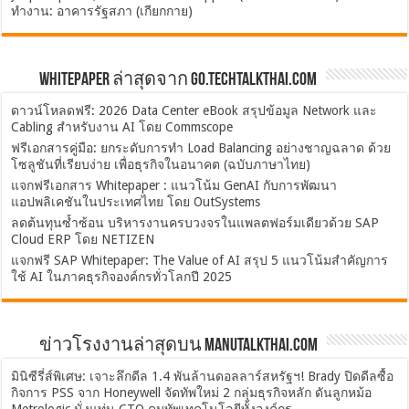
ทำงาน: อาคารรัฐสภา (เกียกกาย)
Whitepaper ล่าสุดจาก Go.TechTalkThai.com
ดาวน์โหลดฟรี: 2026 Data Center eBook สรุปข้อมูล Network และ
Cabling สำหรับงาน AI โดย Commscope
ฟรีเอกสารคู่มือ: ยกระดับการทำ Load Balancing อย่างชาญฉลาด ด้วย
โซลูชันที่เรียบง่าย เพื่อธุรกิจในอนาคต (ฉบับภาษาไทย)
แจกฟรีเอกสาร Whitepaper : แนวโน้ม GenAI กับการพัฒนา
แอปพลิเคชันในประเทศไทย โดย OutSystems
ลดต้นทุนซ้ำซ้อน บริหารงานครบวงจรในแพลตฟอร์มเดียวด้วย SAP
Cloud ERP โดย NETIZEN
แจกฟรี SAP Whitepaper: The Value of AI สรุป 5 แนวโน้มสำคัญการ
ใช้ AI ในภาคธุรกิจองค์กรทั่วโลกปี 2025
ข่าวโรงงานล่าสุดบน ManuTalkThai.com
มินิซีรี่ส์พิเศษ: เจาะลึกดีล 1.4 พันล้านดอลลาร์สหรัฐฯ! Brady ปิดดีลซื้อ
กิจการ PSS จาก Honeywell จัดทัพใหม่ 2 กลุ่มธุรกิจหลัก ดันลูกหม้อ
Metrologic นั่งแท่น CTO คุมทัพเทคโนโลยีทั้งองค์กร