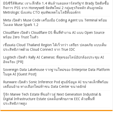
มินิซีรี่ส์พิเศษ: เจาะลึกดีล 1.4 พันล้านดอลลาร์สหรัฐฯ! Brady ปิดดีลซื้อ
กิจการ PSS จาก Honeywell จัดทัพใหม่ 2 กลุ่มธุรกิจหลัก ดันลูกหม้อ
Metrologic นั่งแท่น CTO คุมทัพเทคโนโลยีทั้งองค์กร
Meta เปิดตัว Muse Code เครื่องมือ Coding Agent บน Terminal พร้อม
โมเดล Muse Spark 1.2
Cloudflare เปิดตัว Cloudflare OS พื้นที่ทำงาน AI แบบ Open Source
พร้อม Zero Trust ในตัว
เชื่อมต่อ Cloud Thailand Region ได้เร็วกว่า เสถียร ปลอดภัย แบบเต็ม
ประสิทธิภาพด้วย Cloud Connect จาก True IDC
Logitech เปิดตัว Rally AI Cameras: ที่สุดของไลน์อัปกล้องประชุม AI
อัจฉริยะ [PR]
Sovereign Data Lakehouse รากฐานใหม่ของ Enterprise Data Platform
ในยุค AI [Guest Post]
Runware เปิดตัว Sonic Inference Pod ศูนย์ข้อมูล AI ขนาดเล็กที่พร้อม
เคลื่อนย้าย ทางเลือกใหม่ท้าชน Data Center ขนาดยักษ์
รู้จัก Manee Tech Estate ที่ขอก้าวสู่ Next Generation Industrial &
Digital Infrastructure Estate ปลดล็อกศักยภาพ EEC ด้วยพื้นที่
ประสิทธิภาพสูง