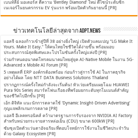
เบนท์ลีย์ มอเตอร์ส ตีความ ‘Bentley Diamond’ ใหม่ ดีไซน์ระดับซิก
เนเจอร์ในยนตรกรรม EV รุ่นแรก พร้อมเปิดตัวกันยายนนี้ [PR]
ข่าวเทคโนโลยีล่าสุดจาก ADPT.news
แอลจี ฉลองก้าวเข้าสู่ปีที่ 38 อย่างยิ่งใหญ่ เปิดตัวแคมเปญ “LG Make It
Yours. Make It Easy.” ให้คนไทยใชชีวิตได้ง่ายขึ้น พร้อมมอบ
ประสบการณ์สุดพิเศษและโปรโมชันครั้งใหญ่แห่งปี [PR]
ร่วมกำหนดอนาคตโทรคมนาคมไทยสู่ยุค AI-Native Mobile ในงาน 5G-
Advanced x Mobile AI Forum [PR]
5 เหตุผลที่ ERP องค์กรต้องพร้อม ก่อนก้าวสู่การใช้ AI ในภาคธุรกิจ
อย่างได้ผล โดย NTT DATA Business Solutions Thailand
ปรากฏการณ์ครั้งใหม่กำลังจะเริ่มต้น! หัวเว่ยเตรียมเผยโฉม HUAWEI
Pura 90s Series สมาร์ทโฟนเรือธงที่พร้อมยกระดับทุกโมเมนต์สำคัญ
ของชีวิตไปอีกขั้น [PR]
เอ้ก ดิจิทัล แนะนักการตลาดใช้ ‘Dynamic Insight-Driven Advertising’
กุญแจพลิกเกมการตลาด [PR]
แอลจี อีเลคทรอนิคส์ คว้ามาตรฐานการรับรองจาก NVIDIA AI Factory
สำหรับหน่วยกระจายสารหล่อเย็น (CDU) ขนาด 600kW [PR]
ซัมซุงเปิดตัวแว่นตาอัจฉริยะที่ตอบโจทย์การใช้งานในชีวิตประจำวัน
ด้วย Galaxy Ecosystem [PR]