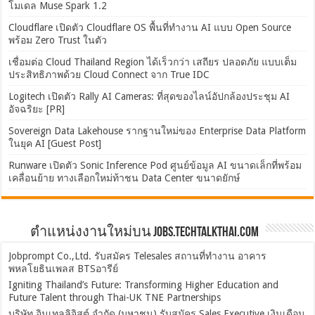
โมเดล Muse Spark 1.2
Cloudflare เปิดตัว Cloudflare OS พื้นที่ทำงาน AI แบบ Open Source
พร้อม Zero Trust ในตัว
เชื่อมต่อ Cloud Thailand Region ได้เร็วกว่า เสถียร ปลอดภัย แบบเต็ม
ประสิทธิภาพด้วย Cloud Connect จาก True IDC
Logitech เปิดตัว Rally AI Cameras: ที่สุดของไลน์อัปกล้องประชุม AI
อัจฉริยะ [PR]
Sovereign Data Lakehouse รากฐานใหม่ของ Enterprise Data Platform
ในยุค AI [Guest Post]
Runware เปิดตัว Sonic Inference Pod ศูนย์ข้อมูล AI ขนาดเล็กที่พร้อม
เคลื่อนย้าย ทางเลือกใหม่ท้าชน Data Center ขนาดยักษ์
ตำแหน่งงานใหม่บน Jobs.TechTalkThai.com
Jobprompt Co.,Ltd. รับสมัคร Telesales สถานที่ทำงาน อาคาร
พหลโยธินเพลส BTSอารีย์
Igniting Thailand’s Future: Transforming Higher Education and
Future Talent through Thai-UK TNE Partnerships
บริษัท อินเทลลิจิสต์ จำกัด (มหาชน) รับสมัคร Sales Executive เงินเดือน