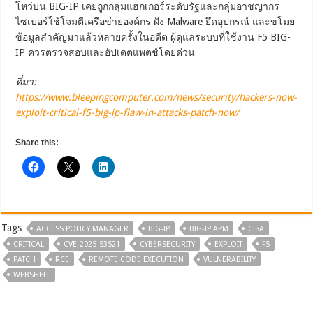
โหว่บน BIG-IP เคยถูกกลุ่มแฮกเกอร์ระดับรัฐและกลุ่มอาชญากร
ไซเบอร์ใช้โจมตีเครือข่ายองค์กร ฝัง Malware ยึดอุปกรณ์ และขโมย
ข้อมูลสำคัญมาแล้วหลายครั้งในอดีต ผู้ดูแลระบบที่ใช้งาน F5 BIG-
IP ควรตรวจสอบและอัปเดตแพตช์โดยด่วน
ที่มา:
https://www.bleepingcomputer.com/news/security/hackers-now-
exploit-critical-f5-big-ip-flaw-in-attacks-patch-now/
Share this:
Tags
ACCESS POLICY MANAGER
BIG-IP
BIG-IP APM
CISA
CRITICAL
CVE-2025-53521
CYBERSECURITY
EXPLOIT
F5
PATCH
RCE
REMOTE CODE EXECUTION
VULNERABILITY
WEBSHELL