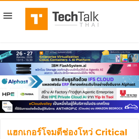
แฮกเกอร์โจมตีช่องโหว่ Critical