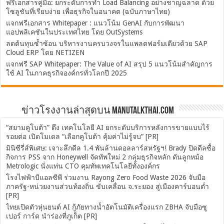
ฟรีเอกสารคู่มือ: ยกระดับการทำ Load Balancing อย่างชาญฉลาด ด้วย
โซลูชันที่เรียบง่าย เพื่อธุรกิจในอนาคต (ฉบับภาษาไทย)
แจกฟรีเอกสาร Whitepaper : แนวโน้ม GenAI กับการพัฒนา
แอปพลิเคชันในประเทศไทย โดย OutSystems
ลดต้นทุนซ้ำซ้อน บริหารงานครบวงจรในแพลตฟอร์มเดียวด้วย SAP
Cloud ERP โดย NETIZEN
แจกฟรี SAP Whitepaper: The Value of AI สรุป 5 แนวโน้มสำคัญการ
ใช้ AI ในภาคธุรกิจองค์กรทั่วโลกปี 2025
ข่าวโรงงานล่าสุดบน ManuTalkThai.com
“สยามคูโบต้า” ดึง เทคโนโลยี AI ยกระดับบริการหลังการขายแบบไร้
รอยต่อ เปิดโมเดล “เลือกคูโบต้า คุ้มค่าไม่รู้จบ” [PR]
มินิซีรี่ส์พิเศษ: เจาะลึกดีล 1.4 พันล้านดอลลาร์สหรัฐฯ! Brady ปิดดีลซื้อ
กิจการ PSS จาก Honeywell จัดทัพใหม่ 2 กลุ่มธุรกิจหลัก ดันลูกหม้อ
Metrologic นั่งแท่น CTO คุมทัพเทคโนโลยีทั้งองค์กร
โรงไฟฟ้าบีแอลซีพี ร่วมงาน Rayong Zero Food Waste 2026 จับมือ
ภาครัฐ-หน่วยงานส่วนท้องถิ่น ขับเคลื่อน จ.ระยอง สู่เมืองคาร์บอนต่ำ
[PR]
ไทยเปิดตัวหุ่นยนต์ AI กู้ภัยทางน้ำอัตโนมัติเครื่องแรก ZBHA จับมือซู
เปอร์ การ์ด นำร่องที่ภูเก็ต [PR]