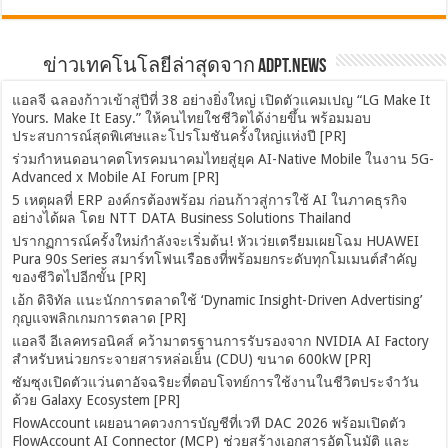
ข่าวเทคโนโลยีล่าสุดจาก ADPT.news
แอลจี ฉลองก้าวเข้าสู่ปีที่ 38 อย่างยิ่งใหญ่ เปิดตัวแคมเปญ “LG Make It
Yours. Make It Easy.” ให้คนไทยใชชีวิตได้ง่ายขึ้น พร้อมมอบ
ประสบการณ์สุดพิเศษและโปรโมชันครั้งใหญ่แห่งปี [PR]
ร่วมกำหนดอนาคตโทรคมนาคมไทยสู่ยุค AI-Native Mobile ในงาน 5G-
Advanced x Mobile AI Forum [PR]
5 เหตุผลที่ ERP องค์กรต้องพร้อม ก่อนก้าวสู่การใช้ AI ในภาคธุรกิจ
อย่างได้ผล โดย NTT DATA Business Solutions Thailand
ปรากฏการณ์ครั้งใหม่กำลังจะเริ่มต้น! หัวเว่ยเตรียมเผยโฉม HUAWEI
Pura 90s Series สมาร์ทโฟนเรือธงที่พร้อมยกระดับทุกโมเมนต์สำคัญ
ของชีวิตไปอีกขั้น [PR]
เอ้ก ดิจิทัล แนะนักการตลาดใช้ ‘Dynamic Insight-Driven Advertising’
กุญแจพลิกเกมการตลาด [PR]
แอลจี อีเลคทรอนิคส์ คว้ามาตรฐานการรับรองจาก NVIDIA AI Factory
สำหรับหน่วยกระจายสารหล่อเย็น (CDU) ขนาด 600kW [PR]
ซัมซุงเปิดตัวแว่นตาอัจฉริยะที่ตอบโจทย์การใช้งานในชีวิตประจำวัน
ด้วย Galaxy Ecosystem [PR]
FlowAccount เผยอนาคตวงการบัญชีที่เวที DAC 2026 พร้อมเปิดตัว
FlowAccount AI Connector (MCP) ช่วยสร้างเอกสารอัตโนมัติ และ