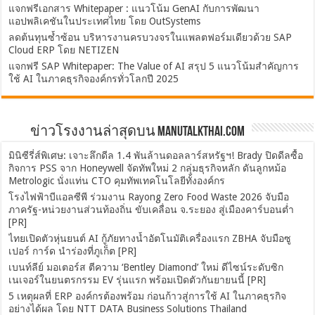
แจกฟรีเอกสาร Whitepaper : แนวโน้ม GenAI กับการพัฒนา
แอปพลิเคชันในประเทศไทย โดย OutSystems
ลดต้นทุนซ้ำซ้อน บริหารงานครบวงจรในแพลตฟอร์มเดียวด้วย SAP
Cloud ERP โดย NETIZEN
แจกฟรี SAP Whitepaper: The Value of AI สรุป 5 แนวโน้มสำคัญการ
ใช้ AI ในภาคธุรกิจองค์กรทั่วโลกปี 2025
ข่าวโรงงานล่าสุดบน ManuTalkThai.com
มินิซีรี่ส์พิเศษ: เจาะลึกดีล 1.4 พันล้านดอลลาร์สหรัฐฯ! Brady ปิดดีลซื้อ
กิจการ PSS จาก Honeywell จัดทัพใหม่ 2 กลุ่มธุรกิจหลัก ดันลูกหม้อ
Metrologic นั่งแท่น CTO คุมทัพเทคโนโลยีทั้งองค์กร
โรงไฟฟ้าบีแอลซีพี ร่วมงาน Rayong Zero Food Waste 2026 จับมือ
ภาครัฐ-หน่วยงานส่วนท้องถิ่น ขับเคลื่อน จ.ระยอง สู่เมืองคาร์บอนต่ำ
[PR]
ไทยเปิดตัวหุ่นยนต์ AI กู้ภัยทางน้ำอัตโนมัติเครื่องแรก ZBHA จับมือซู
เปอร์ การ์ด นำร่องที่ภูเก็ต [PR]
เบนท์ลีย์ มอเตอร์ส ตีความ ‘Bentley Diamond’ ใหม่ ดีไซน์ระดับซิก
เนเจอร์ในยนตรกรรม EV รุ่นแรก พร้อมเปิดตัวกันยายนนี้ [PR]
5 เหตุผลที่ ERP องค์กรต้องพร้อม ก่อนก้าวสู่การใช้ AI ในภาคธุรกิจ
อย่างได้ผล โดย NTT DATA Business Solutions Thailand