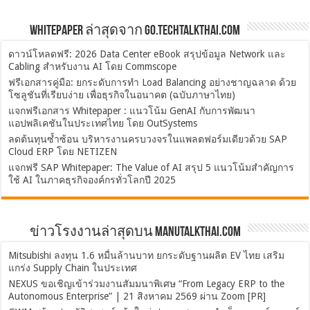
Whitepaper ล่าสุดจาก Go.TechTalkThai.com
ดาวน์โหลดฟรี: 2026 Data Center eBook สรุปข้อมูล Network และ
Cabling สำหรับงาน AI โดย Commscope
ฟรีเอกสารคู่มือ: ยกระดับการทำ Load Balancing อย่างชาญฉลาด ด้วย
โซลูชันที่เรียบง่าย เพื่อธุรกิจในอนาคต (ฉบับภาษาไทย)
แจกฟรีเอกสาร Whitepaper : แนวโน้ม GenAI กับการพัฒนา
แอปพลิเคชันในประเทศไทย โดย OutSystems
ลดต้นทุนซ้ำซ้อน บริหารงานครบวงจรในแพลตฟอร์มเดียวด้วย SAP
Cloud ERP โดย NETIZEN
แจกฟรี SAP Whitepaper: The Value of AI สรุป 5 แนวโน้มสำคัญการ
ใช้ AI ในภาคธุรกิจองค์กรทั่วโลกปี 2025
ข่าวโรงงานล่าสุดบน ManuTalkThai.com
Mitsubishi ลงทุน 1.6 หมื่นล้านบาท ยกระดับฐานผลิต EV ไทย เสริม
แกร่ง Supply Chain ในประเทศ
NEXUS ขอเชิญเข้าร่วมงานสัมมนาพิเศษ “From Legacy ERP to the
Autonomous Enterprise” | 21 สิงหาคม 2569 ผ่าน Zoom [PR]