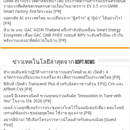
GWM สร้างประวัติศาสตร์หน้าใหม่ ประกาศความสำเร็จแบรนด์รถยนต์
รายแรกที่ผลิตชดเชยครบตามเงื่อนไขมาตรการ EV 3.5 จาก GWM
Smart Factory จังหวัดระยอง [PR]
ถอดรหัส AI ประเทศไทย จะเปลี่ยนจาก “ผู้สร้าง” สู่ “ผู้นำ” ได้อย่างไร?
[PR]
หัวเว่ย และ GAC AION Thailand ผนึกกำลังขับเคลื่อน Smart Energy
Ecosystem เชื่อม GAC GN8 PHEV รถยนต์ MPV ระดับพรีเมียม เข้ากับ
พลังงานแสงอาทิตย์ภายในบ้าน [PR]
ข่าวเทคโนโลยีล่าสุดจาก ADPT.news
หัวเว่ยเดินหน้าปฏิวัติวงการสาธารณสุขไทยด้วย AI เปิดตัว 4
นวัตกรรมเปลี่ยนเกมเร่งเครื่อง AI เพื่อการแพทย์ในประเทศไทย [PR]
ฟิลิปส์ เปิดตัว Transcend Plus สำหรับอัลตราซาวด์รุ่น EPIQ CVx และ
Affiniti CVx [PR]
แอลจี อีเลคทรอนิคส์ ชวนทุกคนร่วมสัมผัส “Innovation in Tune with
You” ในงาน IFA 2026 [PR]
เดลล์ รวมทุกฟีเจอร์การประชุมทางไกลไว้ในมอนิเตอร์เดียว ตอบโจทย์
เทรนด์ห้องประชุมย่อยยุคใหม่ ใช้ง่าย ดูแลง่าย [PR]
อยากมีบ้าน! วิธีเลือกโครงการทาวน์โฮมสำหรับคนงบน้อย [Guest
Post]