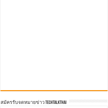
สมัครรับจดหมายข่าว TechTalkThai