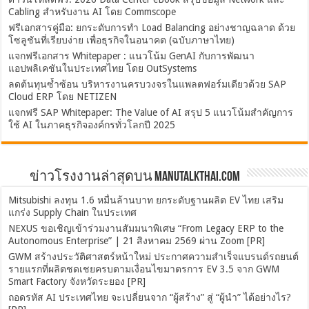
Cabling สำหรับงาน AI โดย Commscope
ฟรีเอกสารคู่มือ: ยกระดับการทำ Load Balancing อย่างชาญฉลาด ด้วย
โซลูชันที่เรียบง่าย เพื่อธุรกิจในอนาคต (ฉบับภาษาไทย)
แจกฟรีเอกสาร Whitepaper : แนวโน้ม GenAI กับการพัฒนา
แอปพลิเคชันในประเทศไทย โดย OutSystems
ลดต้นทุนซ้ำซ้อน บริหารงานครบวงจรในแพลตฟอร์มเดียวด้วย SAP
Cloud ERP โดย NETIZEN
แจกฟรี SAP Whitepaper: The Value of AI สรุป 5 แนวโน้มสำคัญการ
ใช้ AI ในภาคธุรกิจองค์กรทั่วโลกปี 2025
ข่าวโรงงานล่าสุดบน ManuTalkThai.com
Mitsubishi ลงทุน 1.6 หมื่นล้านบาท ยกระดับฐานผลิต EV ไทย เสริม
แกร่ง Supply Chain ในประเทศ
NEXUS ขอเชิญเข้าร่วมงานสัมมนาพิเศษ “From Legacy ERP to the
Autonomous Enterprise” | 21 สิงหาคม 2569 ผ่าน Zoom [PR]
GWM สร้างประวัติศาสตร์หน้าใหม่ ประกาศความสำเร็จแบรนด์รถยนต์
รายแรกที่ผลิตชดเชยครบตามเงื่อนไขมาตรการ EV 3.5 จาก GWM
Smart Factory จังหวัดระยอง [PR]
ถอดรหัส AI ประเทศไทย จะเปลี่ยนจาก “ผู้สร้าง” สู่ “ผู้นำ” ได้อย่างไร?