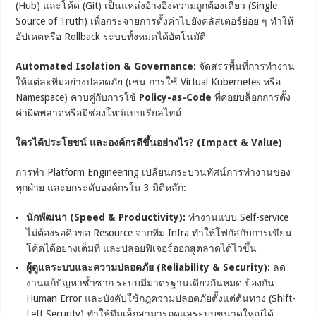
(Hub) และโค้ด (Git) เป็นแหล่งอ้างอิงความถูกต้องเดียว (Single
Source of Truth) เพื่อกระจายการตั้งค่าไปยังคลัสเตอร์ย่อย ๆ ทำให้
อัปเดตหรือ Rollback ระบบทั้งหมดได้อัตโนมัติ
Automated Isolation & Governance:
จัดสรรพื้นที่การทำงาน
ให้แต่ละทีมอย่างปลอดภัย (เช่น การใช้ Virtual Kubernetes หรือ
Namespace) ควบคู่กับการใช้
Policy-as-Code
ที่คอยบล็อกการตั้ง
ค่าผิดพลาดหรือมีช่องโหว่แบบเรียลไทม์
ใครได้ประโยชน์ และองค์กรดีขึ้นอย่างไร? (Impact & Value)
การทำ Platform Engineering เปลี่ยนกระบวนทัศน์การทำงานของ
ทุกฝ่าย และยกระดับองค์กรใน 3 มิติหลัก:
นักพัฒนา (Speed & Productivity):
ทำงานแบบ Self-service
ไม่ต้องรอคิวขอ Resource จากทีม Infra ทำให้โฟกัสกับการเขียน
โค้ดได้อย่างเต็มที่ และปล่อยฟีเจอร์ออกสู่ตลาดได้ไวขึ้น
ผู้ดูแลระบบและความปลอดภัย (Reliability & Security):
ลด
งานแก้ปัญหาซ้ำซาก ระบบมีมาตรฐานเดียวกันหมด ป้องกัน
Human Error และบังคับใช้กฎความปลอดภัยตั้งแต่ต้นทาง (Shift-
Left Security) ทำให้ทีมเล็กสามารถดูแลระบบขนาดใหญ่ได้