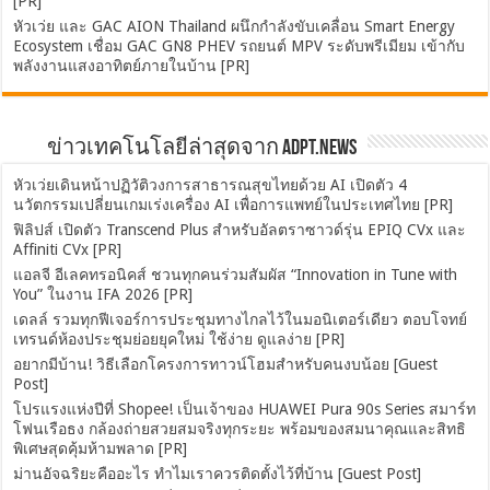
[PR]
หัวเว่ย และ GAC AION Thailand ผนึกกำลังขับเคลื่อน Smart Energy
Ecosystem เชื่อม GAC GN8 PHEV รถยนต์ MPV ระดับพรีเมียม เข้ากับ
พลังงานแสงอาทิตย์ภายในบ้าน [PR]
ข่าวเทคโนโลยีล่าสุดจาก ADPT.news
หัวเว่ยเดินหน้าปฏิวัติวงการสาธารณสุขไทยด้วย AI เปิดตัว 4
นวัตกรรมเปลี่ยนเกมเร่งเครื่อง AI เพื่อการแพทย์ในประเทศไทย [PR]
ฟิลิปส์ เปิดตัว Transcend Plus สำหรับอัลตราซาวด์รุ่น EPIQ CVx และ
Affiniti CVx [PR]
แอลจี อีเลคทรอนิคส์ ชวนทุกคนร่วมสัมผัส “Innovation in Tune with
You” ในงาน IFA 2026 [PR]
เดลล์ รวมทุกฟีเจอร์การประชุมทางไกลไว้ในมอนิเตอร์เดียว ตอบโจทย์
เทรนด์ห้องประชุมย่อยยุคใหม่ ใช้ง่าย ดูแลง่าย [PR]
อยากมีบ้าน! วิธีเลือกโครงการทาวน์โฮมสำหรับคนงบน้อย [Guest
Post]
โปรแรงแห่งปีที่ Shopee! เป็นเจ้าของ HUAWEI Pura 90s Series สมาร์ท
โฟนเรือธง กล้องถ่ายสวยสมจริงทุกระยะ พร้อมของสมนาคุณและสิทธิ
พิเศษสุดคุ้มห้ามพลาด [PR]
ม่านอัจฉริยะคืออะไร ทำไมเราควรติดตั้งไว้ที่บ้าน [Guest Post]