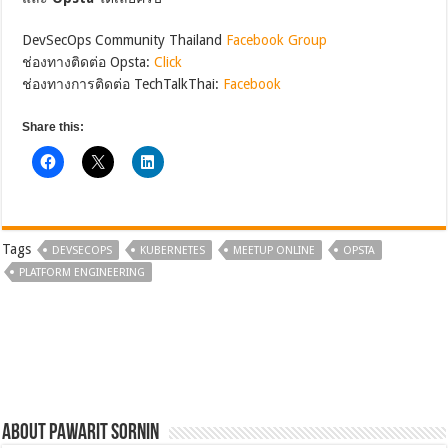
DevSecOps Community Thailand
Facebook Group
ช่องทางติดต่อ Opsta:
Click
ช่องทางการติดต่อ TechTalkThai:
Facebook
Share this:
Tags
DEVSECOPS
KUBERNETES
MEETUP ONLINE
OPSTA
PLATFORM ENGINEERING
About Pawarit Sornin