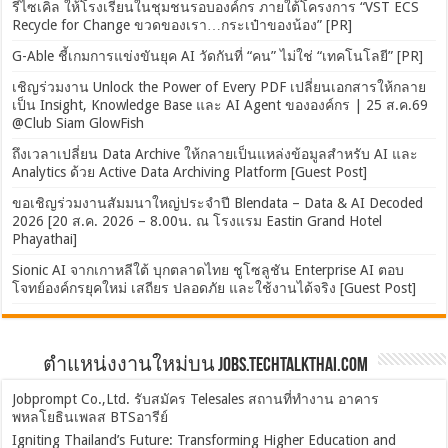
รีไซเคิล ให้โรงเรียนในชุมชนรอบองค์กร ภายใต้โครงการ “VST ECS
Recycle for Change ขวดของเรา…กระเป๋าของน้อง” [PR]
G-Able ชี้เกมการแข่งขันยุค AI วัดกันที่ “คน” ไม่ใช่ “เทคโนโลยี” [PR]
เชิญร่วมงาน Unlock the Power of Every PDF เปลี่ยนเอกสารให้กลาย
เป็น Insight, Knowledge Base และ AI Agent ขององค์กร | 25 ส.ค.69
@Club Siam GlowFish
ถึงเวลาเปลี่ยน Data Archive ให้กลายเป็นแหล่งข้อมูลสำหรับ AI และ
Analytics ด้วย Active Data Archiving Platform [Guest Post]
ขอเชิญร่วมงานสัมมนาใหญ่ประจำปี Blendata – Data & AI Decoded
2026 [20 ส.ค. 2026 – 8.00น. ณ โรงแรม Eastin Grand Hotel
Phayathai]
Sionic AI จากเกาหลีใต้ บุกตลาดไทย ชูโซลูชัน Enterprise AI ตอบ
โจทย์องค์กรยุคใหม่ เสถียร ปลอดภัย และใช้งานได้จริง [Guest Post]
ตำแหน่งงานใหม่บน Jobs.TechTalkThai.com
Jobprompt Co.,Ltd. รับสมัคร Telesales สถานที่ทำงาน อาคาร
พหลโยธินเพลส BTSอารีย์
Igniting Thailand’s Future: Transforming Higher Education and