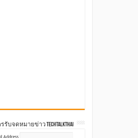
รรับจดหมายข่าว TechTalkThai
il Address