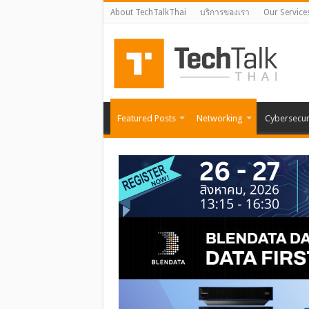
About TechTalkThai
บริการของเรา
Our Service
Featured Posts
Networking
Cybersecur