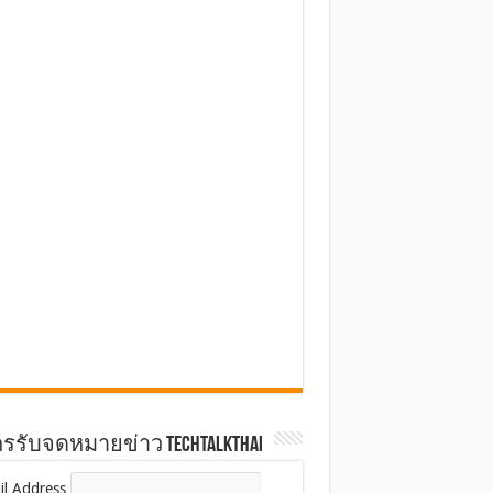
รรับจดหมายข่าว TechTalkThai
il Address