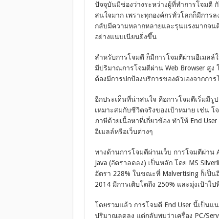
ปัจจุบันมีช่องว่างระหว่างผู้ที่ทำการโจมตี กั
สนใจมาก เพราะทุกองค์กรทั่วโลกก็มีการลงท
กลับมีความหลากหลายและรุนแรงมากจนติดต
อย่างแนบเนียนยิ่งขึ้น
สำหรับการโจมตี ก็มีการโจมตีผ่านอีเมลล์
มีปริมาณการโจมตีผ่าน Web Browser สูง โดย
ต้องมีการปกป้องบริการของตัวเองจากการโจมต
อีกประเด็นที่น่าสนใจ คือการโจมตีเริ่มมี
เหมาะสมกับชีวิตจริงของเป้าหมาย เช่น โ
ภาษีด้วยเนื้อหาที่เกี่ยวข้อง ทำให้ End U
อีเมลล์หรือเว็บต่างๆ
ทางด้านการโจมตีผ่านเว็บ การโจมตีผ่าน Ad
Java (อัตราลดลง) เป็นหลัก โดย MS Silverl
อัตรา 228% ในขณะที่ Malvertising ก็เป็น
2014 มีการเติบโตถึง 250% และมุ่งเป้าไปที
โดยรวมแล้ว การโจมตี End User นี้เป็นแนว
ปริมาณลดลง แต่กลับพบว่าเครื่อง PC/Ser