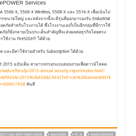
FirePOWER Services
o ASA 5506-X, 5506-X Wireless, 5508-X และ 5516-X เพื่อเน้นไป
นาดใหญ่ และหลังจากนี้จะมีรุ่นที่ออกมารองรับ Industrial
ยสำหรับโรงงานได้ ซึ่งโรงงานเองก็เป็นอีกกลุ่มที่มีการใช้
ัยก็ยิ่งกลายเป็นประเด็นสำคัญที่จะส่งผลต่อธุรกิจโดยตรง
ารใช้งาน FireSIGHT ได้ด้วย
และมีค่าใช้จ่ายสำหรับ Subscription ได้ด้วย
eport 2015 ฉบับเต็ม สามารถกรอกแบบสอบถามเพื่อดาวน์โหลด
/web/offers/lp/2015-annual-security-report/index.html?
AMPAIGN=2015%2bASR&CREATIVE=cdc%2bbanner&REFE
de=000657658
ทันที
ISCO ASA WITH FIREPOWER
MALWARE
PC-A
RANSOMWARE