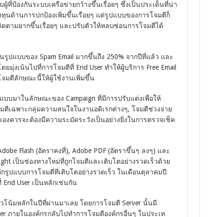
บผู้ที่ป้องกันระบบเครือข่ายกว้างขึ้นเรื่อยๆ ซึ่งเป็นประเด็นที่น่า
ุนด้านการปกป้องเพิ่มขึ้นเรื่อยๆ แต่รูปแบบของการโจมตีก็
ามยากขึ้นเรื่อยๆ และปรับตัวให้หลบซ่อนการโจมตีได้
ในรูปแบบของ Spam Email มากขึ้นถึง 250% จากปีที่แล้ว และ
มุ่งเน้นไปที่การโจมตีที่ End User ทำให้ผู้บริการ Free Email
ีลักษณะนี้ให้ผู้ใช้งานเพิ่มขึ้น
รูปแบบมาในลักษณะของ Campaign ที่มีการปรับแต่งเพื่อให้
จมตีเฉพาะกลุ่มความสนใจในงานอดิเรกต่างๆ, โจมตีช่วงจ่าย
ser เองควรจะต้องมีความระมัดระวังเป็นอย่างยิ่งในการตรวจเช็ค
obe Flash (อัตราคงที่), Adobe PDF (อัตราขึ้นๆ ลงๆ) และ
ight เป็นช่องทางใหม่ที่ถูกโจมตีและเติบโตอย่างรวดเร็วด้วย
อีกรูปแบบการโจมตีที่เติบโตอย่างรวดเร็ว ในเดือนตุลาคมปี
่ End User เป็นหลักเช่นกัน
โน้มหลักในปีที่ผ่านมาเลย โดยการโจมตี Server นั้นมี
ver ภายในองค์กรกลับไปทำการโจมตีองค์กรอื่นๆ ในประเท