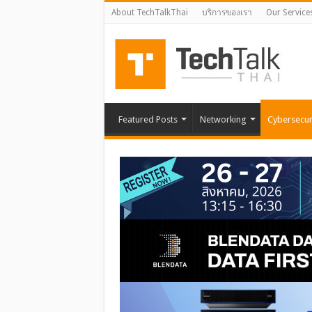
About TechTalkThai
บริการของเรา
Our Service
Featured Posts
Networking
Cybersecur