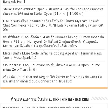
Bangkok Hotel
Stellar Cyber Webinar: Open XDR with AI ทำเรื่องยากของการจัดการ
ภัยคุกคามให้ง่ายด้วย Stellar Cyber [21 ส.ค. | 14:00 น.]
LINE ประเทศไทย กางแผนธุรกิจครึ่งปีหลัง เปิดตัว MyTeam ยกระดับ
Chat Commerce พร้อมส่ง LINE MINI Eats ลุยตลาด F&B ชูจุดเด่น GP
0%
มินิซีรี่ส์พิเศษ: เจาะลึกดีล 1.4 พันล้านดอลลาร์สหรัฐฯ! Brady ปิดดีลซื้อ
กิจการ PSS จาก Honeywell จัดทัพใหม่ 2 กลุ่มธุรกิจหลัก ดันลูกหม้อ
Metrologic นั่งแท่น CTO คุมทัพเทคโนโลยีทั้งองค์กร
Meta เปิดตัว Muse Code เครื่องมือ Coding Agent บน Terminal พร้อม
โมเดล Muse Spark 1.2
Cloudflare เปิดตัว Cloudflare OS พื้นที่ทำงาน AI แบบ Open Source
พร้อม Zero Trust ในตัว
เชื่อมต่อ Cloud Thailand Region ได้เร็วกว่า เสถียร ปลอดภัย แบบเต็ม
ประสิทธิภาพด้วย Cloud Connect จาก True IDC
ตำแหน่งงานใหม่บน Jobs.TechTalkThai.com
Jobprompt Co.,Ltd. รับสมัคร Telesales สถานที่ทำงาน อาคาร