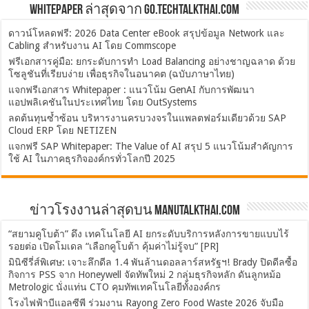
Whitepaper ล่าสุดจาก Go.TechTalkThai.com
ดาวน์โหลดฟรี: 2026 Data Center eBook สรุปข้อมูล Network และ
Cabling สำหรับงาน AI โดย Commscope
ฟรีเอกสารคู่มือ: ยกระดับการทำ Load Balancing อย่างชาญฉลาด ด้วย
โซลูชันที่เรียบง่าย เพื่อธุรกิจในอนาคต (ฉบับภาษาไทย)
แจกฟรีเอกสาร Whitepaper : แนวโน้ม GenAI กับการพัฒนา
แอปพลิเคชันในประเทศไทย โดย OutSystems
ลดต้นทุนซ้ำซ้อน บริหารงานครบวงจรในแพลตฟอร์มเดียวด้วย SAP
Cloud ERP โดย NETIZEN
แจกฟรี SAP Whitepaper: The Value of AI สรุป 5 แนวโน้มสำคัญการ
ใช้ AI ในภาคธุรกิจองค์กรทั่วโลกปี 2025
ข่าวโรงงานล่าสุดบน ManuTalkThai.com
“สยามคูโบต้า” ดึง เทคโนโลยี AI ยกระดับบริการหลังการขายแบบไร้
รอยต่อ เปิดโมเดล “เลือกคูโบต้า คุ้มค่าไม่รู้จบ” [PR]
มินิซีรี่ส์พิเศษ: เจาะลึกดีล 1.4 พันล้านดอลลาร์สหรัฐฯ! Brady ปิดดีลซื้อ
กิจการ PSS จาก Honeywell จัดทัพใหม่ 2 กลุ่มธุรกิจหลัก ดันลูกหม้อ
Metrologic นั่งแท่น CTO คุมทัพเทคโนโลยีทั้งองค์กร
โรงไฟฟ้าบีแอลซีพี ร่วมงาน Rayong Zero Food Waste 2026 จับมือ