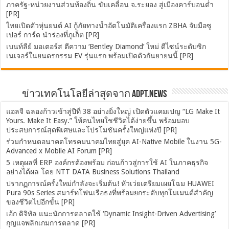
ภาครัฐ-หน่วยงานส่วนท้องถิ่น ขับเคลื่อน จ.ระยอง สู่เมืองคาร์บอนต่ำ
[PR]
ไทยเปิดตัวหุ่นยนต์ AI กู้ภัยทางน้ำอัตโนมัติเครื่องแรก ZBHA จับมือซู
เปอร์ การ์ด นำร่องที่ภูเก็ต [PR]
เบนท์ลีย์ มอเตอร์ส ตีความ ‘Bentley Diamond’ ใหม่ ดีไซน์ระดับซิก
เนเจอร์ในยนตรกรรม EV รุ่นแรก พร้อมเปิดตัวกันยายนนี้ [PR]
ข่าวเทคโนโลยีล่าสุดจาก ADPT.news
แอลจี ฉลองก้าวเข้าสู่ปีที่ 38 อย่างยิ่งใหญ่ เปิดตัวแคมเปญ “LG Make It
Yours. Make It Easy.” ให้คนไทยใชชีวิตได้ง่ายขึ้น พร้อมมอบ
ประสบการณ์สุดพิเศษและโปรโมชันครั้งใหญ่แห่งปี [PR]
ร่วมกำหนดอนาคตโทรคมนาคมไทยสู่ยุค AI-Native Mobile ในงาน 5G-
Advanced x Mobile AI Forum [PR]
5 เหตุผลที่ ERP องค์กรต้องพร้อม ก่อนก้าวสู่การใช้ AI ในภาคธุรกิจ
อย่างได้ผล โดย NTT DATA Business Solutions Thailand
ปรากฏการณ์ครั้งใหม่กำลังจะเริ่มต้น! หัวเว่ยเตรียมเผยโฉม HUAWEI
Pura 90s Series สมาร์ทโฟนเรือธงที่พร้อมยกระดับทุกโมเมนต์สำคัญ
ของชีวิตไปอีกขั้น [PR]
เอ้ก ดิจิทัล แนะนักการตลาดใช้ ‘Dynamic Insight-Driven Advertising’
กุญแจพลิกเกมการตลาด [PR]