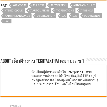
Tags
AGENTIC AI
AI AGENT
AI BY DESIGN
AUTONOMOUS IT
HYBRID CLOUD
IT AUTOMATION
IT OPERATIONS
IT TRENDS
NATURAL LANGUAGE
OBSERVABILITY
SLA
SLO
SOLARWINDS
SW1
About เด็กฝึกงาน TechTalkThai หมายเลข 1
นักเขียนผู้มีความสนใจใน Enterprise IT ด้วย
ประสบการณ์กว่า 10 ปีในไทย ปัจจุบันใช้ชีวิตอยู่ที่
สหรัฐอเมริกา แต่ยังคงมุ่งมั่นในการแบ่งปันความรู้
และประสบการณ์ด้านเทคโนโลยีให้กับทุกคน
Previous