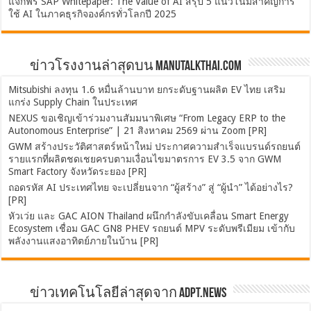
แจกฟรี SAP Whitepaper: The Value of AI สรุป 5 แนวโน้มสำคัญการ
ใช้ AI ในภาคธุรกิจองค์กรทั่วโลกปี 2025
ข่าวโรงงานล่าสุดบน ManuTalkThai.com
Mitsubishi ลงทุน 1.6 หมื่นล้านบาท ยกระดับฐานผลิต EV ไทย เสริม
แกร่ง Supply Chain ในประเทศ
NEXUS ขอเชิญเข้าร่วมงานสัมมนาพิเศษ “From Legacy ERP to the
Autonomous Enterprise” | 21 สิงหาคม 2569 ผ่าน Zoom [PR]
GWM สร้างประวัติศาสตร์หน้าใหม่ ประกาศความสำเร็จแบรนด์รถยนต์
รายแรกที่ผลิตชดเชยครบตามเงื่อนไขมาตรการ EV 3.5 จาก GWM
Smart Factory จังหวัดระยอง [PR]
ถอดรหัส AI ประเทศไทย จะเปลี่ยนจาก “ผู้สร้าง” สู่ “ผู้นำ” ได้อย่างไร?
[PR]
หัวเว่ย และ GAC AION Thailand ผนึกกำลังขับเคลื่อน Smart Energy
Ecosystem เชื่อม GAC GN8 PHEV รถยนต์ MPV ระดับพรีเมียม เข้ากับ
พลังงานแสงอาทิตย์ภายในบ้าน [PR]
ข่าวเทคโนโลยีล่าสุดจาก ADPT.news