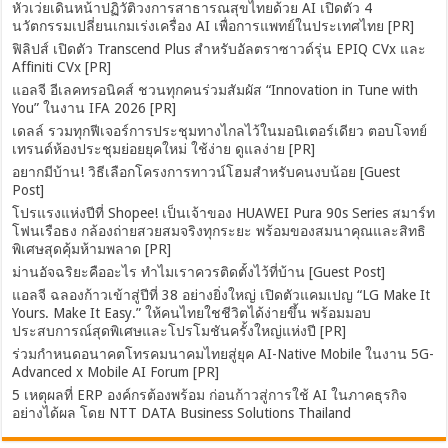
หัวเว่ยเดินหน้าปฏิวัติวงการสาธารณสุขไทยด้วย AI เปิดตัว 4
นวัตกรรมเปลี่ยนเกมเร่งเครื่อง AI เพื่อการแพทย์ในประเทศไทย [PR]
ฟิลิปส์ เปิดตัว Transcend Plus สำหรับอัลตราซาวด์รุ่น EPIQ CVx และ
Affiniti CVx [PR]
แอลจี อีเลคทรอนิคส์ ชวนทุกคนร่วมสัมผัส “Innovation in Tune with
You” ในงาน IFA 2026 [PR]
เดลล์ รวมทุกฟีเจอร์การประชุมทางไกลไว้ในมอนิเตอร์เดียว ตอบโจทย์
เทรนด์ห้องประชุมย่อยยุคใหม่ ใช้ง่าย ดูแลง่าย [PR]
อยากมีบ้าน! วิธีเลือกโครงการทาวน์โฮมสำหรับคนงบน้อย [Guest
Post]
โปรแรงแห่งปีที่ Shopee! เป็นเจ้าของ HUAWEI Pura 90s Series สมาร์ท
โฟนเรือธง กล้องถ่ายสวยสมจริงทุกระยะ พร้อมของสมนาคุณและสิทธิ
พิเศษสุดคุ้มห้ามพลาด [PR]
ม่านอัจฉริยะคืออะไร ทำไมเราควรติดตั้งไว้ที่บ้าน [Guest Post]
แอลจี ฉลองก้าวเข้าสู่ปีที่ 38 อย่างยิ่งใหญ่ เปิดตัวแคมเปญ “LG Make It
Yours. Make It Easy.” ให้คนไทยใชชีวิตได้ง่ายขึ้น พร้อมมอบ
ประสบการณ์สุดพิเศษและโปรโมชันครั้งใหญ่แห่งปี [PR]
ร่วมกำหนดอนาคตโทรคมนาคมไทยสู่ยุค AI-Native Mobile ในงาน 5G-
Advanced x Mobile AI Forum [PR]
5 เหตุผลที่ ERP องค์กรต้องพร้อม ก่อนก้าวสู่การใช้ AI ในภาคธุรกิจ
อย่างได้ผล โดย NTT DATA Business Solutions Thailand