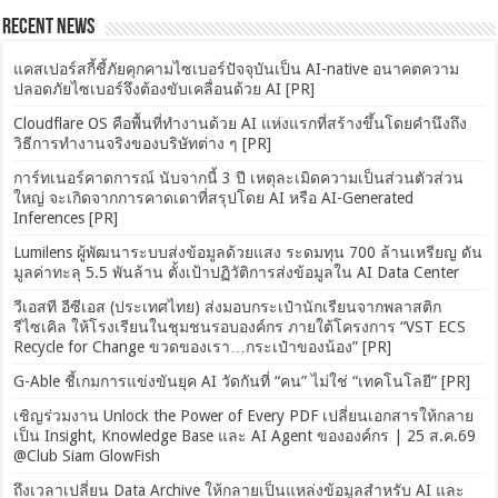
Recent News
แคสเปอร์สกี้ชี้ภัยคุกคามไซเบอร์ปัจจุบันเป็น AI-native อนาคตความ
ปลอดภัยไซเบอร์จึงต้องขับเคลื่อนด้วย AI [PR]
Cloudflare OS คือพื้นที่ทำงานด้วย AI แห่งแรกที่สร้างขึ้นโดยคำนึงถึง
วิธีการทำงานจริงของบริษัทต่าง ๆ [PR]
การ์ทเนอร์คาดการณ์ นับจากนี้ 3 ปี เหตุละเมิดความเป็นส่วนตัวส่วน
ใหญ่ จะเกิดจากการคาดเดาที่สรุปโดย AI หรือ AI-Generated
Inferences [PR]
Lumilens ผู้พัฒนาระบบส่งข้อมูลด้วยแสง ระดมทุน 700 ล้านเหรียญ ดัน
มูลค่าทะลุ 5.5 พันล้าน ตั้งเป้าปฏิวัติการส่งข้อมูลใน AI Data Center
วีเอสที อีซีเอส (ประเทศไทย) ส่งมอบกระเป๋านักเรียนจากพลาสติก
รีไซเคิล ให้โรงเรียนในชุมชนรอบองค์กร ภายใต้โครงการ “VST ECS
Recycle for Change ขวดของเรา…กระเป๋าของน้อง” [PR]
G-Able ชี้เกมการแข่งขันยุค AI วัดกันที่ “คน” ไม่ใช่ “เทคโนโลยี” [PR]
เชิญร่วมงาน Unlock the Power of Every PDF เปลี่ยนเอกสารให้กลาย
เป็น Insight, Knowledge Base และ AI Agent ขององค์กร | 25 ส.ค.69
@Club Siam GlowFish
ถึงเวลาเปลี่ยน Data Archive ให้กลายเป็นแหล่งข้อมูลสำหรับ AI และ