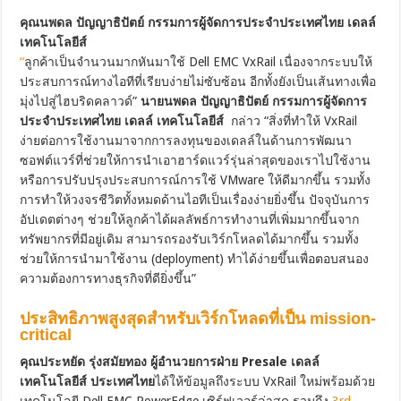
คุณนพดล ปัญญาธิปัตย์ กรรมการผู้จัดการประจำประเทศไทย เดลล์
เทคโนโลยีส์
“
ลูกค้าเป็นจำนวนมากหันมาใช้ Dell EMC VxRail เนื่องจากระบบให้
ประสบการณ์ทางไอทีที่เรียบง่ายไม่ซับซ้อน อีกทั้งยังเป็นเส้นทางเพื่อ
มุ่งไปสู่ไฮบริดคลาวด์”
นายนพดล ปัญญาธิปัตย์ กรรมการผู้จัดการ
ประจำประเทศไทย เดลล์ เทคโนโลยีส์
กล่าว “สิ่งที่ทำให้ VxRail
ง่ายต่อการใช้งานมาจากการลงทุนของเดลล์ในด้านการพัฒนา
ซอฟต์แวร์ที่ช่วยให้การนำเอาฮาร์ดแวร์รุ่นล่าสุดของเราไปใช้งาน
หรือการปรับปรุงประสบการณ์การใช้ VMware ให้ดีมากขึ้น รวมทั้ง
การทำให้วงจรชีวิตทั้งหมดด้านไอทีเป็นเรื่องง่ายยิ่งขึ้น ปัจจุบันการ
อัปเดตต่างๆ ช่วยให้ลูกค้าได้ผลลัพธ์การทำงานที่เพิ่มมากขึ้นจาก
ทรัพยากรที่มีอยู่เดิม สามารถรองรับเวิร์กโหลดได้มากขึ้น รวมทั้ง
ช่วยให้การนำมาใช้งาน (deployment) ทำได้ง่ายขึ้นเพื่อตอบสนอง
ความต้องการทางธุรกิจที่ดียิ่งขึ้น”
ประสิทธิภาพสูงสุดสำหรับเวิร์กโหลดที่เป็น
mission-
critical
คุณประหยัด รุ่งสมัยทอง ผู้อำนวยการฝ่าย Presale เดลล์
เทคโนโลยีส์ ประเทศไทย
ได้ให้ข้อมูลถึงระบบ VxRail ใหม่พร้อมด้วย
เทคโนโลยี Dell EMC PowerEdge เซิร์ฟเวอร์ล่าสุด รวมถึง
3rd