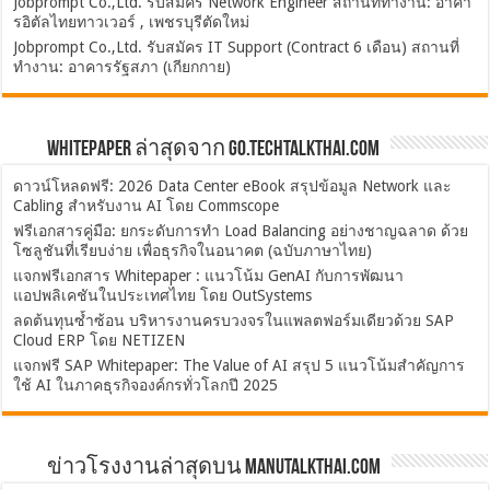
Jobprompt Co.,Ltd. รับสมัคร Network Engineer สถานที่ทำงาน: อาคา
รอิตัลไทยทาวเวอร์ , เพชรบุรีตัดใหม่
Jobprompt Co.,Ltd. รับสมัคร IT Support (Contract 6 เดือน) สถานที่
ทำงาน: อาคารรัฐสภา (เกียกกาย)
Whitepaper ล่าสุดจาก Go.TechTalkThai.com
ดาวน์โหลดฟรี: 2026 Data Center eBook สรุปข้อมูล Network และ
Cabling สำหรับงาน AI โดย Commscope
ฟรีเอกสารคู่มือ: ยกระดับการทำ Load Balancing อย่างชาญฉลาด ด้วย
โซลูชันที่เรียบง่าย เพื่อธุรกิจในอนาคต (ฉบับภาษาไทย)
แจกฟรีเอกสาร Whitepaper : แนวโน้ม GenAI กับการพัฒนา
แอปพลิเคชันในประเทศไทย โดย OutSystems
ลดต้นทุนซ้ำซ้อน บริหารงานครบวงจรในแพลตฟอร์มเดียวด้วย SAP
Cloud ERP โดย NETIZEN
แจกฟรี SAP Whitepaper: The Value of AI สรุป 5 แนวโน้มสำคัญการ
ใช้ AI ในภาคธุรกิจองค์กรทั่วโลกปี 2025
ข่าวโรงงานล่าสุดบน ManuTalkThai.com