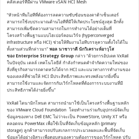
คลัสเตอร์ที่มีผ่าน VMware vSAN HCI Mesh
“หัวหน้าทีมไอทีที่ต้องการลดความซับซ้อนของดาต้าเซ็นเตอร์
สามารถใช้งบประมาณด้านไอทีที่มีให้เกิดประโยชน์สูงสุด อีกทั้ง
สามารถเพิ่มขีดความสามารถในการทำงานได้อย่างเต็มที่
โครงสร้างพื้นฐานแบบไฮเปอร์คอนเวิร์จ (hyperconverged
infrastructure หรือ HCI) ช่วยให้ทีมงานไอทีบรรลุความตั้งใจได้ใน
ทั้งสามส่วนที่กล่าวมา”
พอล นาชาวาตี นักวิเคราะห์อาวุโส
ของ
Enterprise Strategy Group
กล่าว “ด้วยการอัปเดต VxRail
ในปัจจุบัน เดลล์ เทคโนโลยีส์ กำลังกำหนดคำจำกัดความใหม่ของ
สิ่งที่ธุรกิจสามารถคาดหวังได้จาก HCI และแนวทางการทำงานของ
ของเดลล์ที่ช่วยให้ HCI มีประสิทธิภาพและทรงพลังมากยิ่งขึ้น
สามารถใช้งานและจัดการกับเวิร์กโหลดที่ต้องการระบบงานที่มี
ประสิทธิภาพได้ง่ายยิ่งขึ้น”
VxRail ไดนามิกโหนด สามารถนำมาใช้เป็นโครงสร้างพื้นฐานหลัก
ของ VMware Cloud Foundation โดยทำงานร่วมกับอุปกรณ์จัดเก็บ
ข้อมูลของทาง Dell EMC ไม่ว่าจะเป็น PowerStore, Unity XT หรือ
ตลอดจน PowerMax เพื่อใช้เป็นที่จัดเก็บข้อมูลหลัก (primary
storage) ลูกค้าสามารถปรับสเกลการประมวลผลและพื้นที่จัดเก็บ
ข้อมูลได้อย่างอิสระเพื่อตอบสนองความต้องการของเวิร์กโหลด ปรับ