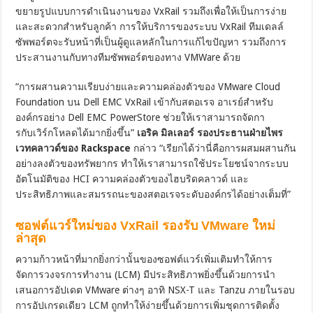
ขยายรูปแบบการดำเนินงานของ VxRail รวมถึงเพื่อให้เป็นการง่าย
และสะดวกสำหรับลูกค้า การให้บริการของระบบ VxRail ทีมเดลล์
ซัพพอร์ตจะรับหน้าที่เป็นผู้ดูแลหลักในการแก้ไขปัญหา รวมถึงการ
ประสานงานกับทางทีมซัพพอร์ตของทาง VMWare ด้วย
“การผสานความเรียบง่ายและความคล่องตัวของ VMware Cloud
Foundation บน Dell EMC VxRail เข้ากับสตอเรจ อาเรย์สำหรับ
องค์กรอย่าง Dell EMC PowerStore ช่วยให้เราสามารถจัดกา
รกับเวิร์กโหลดได้มากยิ่งขึ้น”
เอริค มิลเลอร์ รองประธานฝ่ายไพร
เวทคลาวด์ของ
Rackspace
กล่าว “เรียกได้ว่านี่คือการผสมผสานกัน
อย่างลงตัวของทรัพยากร ทำให้เราสามารถใช้ประโยชน์จากระบบ
อัตโนมัติของ HCI ความคล่องตัวของไฮบริดคลาวด์ และ
ประสิทธิภาพและสมรรถนะของสตอเรจระดับองค์กรได้อย่างเต็มที่”
ซอฟต์แวร์ใหม่ของ
VxRail รองรับ VMware ใหม่
ล่าสุด
ความก้าวหน้าที่มากยิ่งกว่านั้นของซอฟต์แวร์เพิ่มเติมทำให้การ
จัดการวงจรการทำงาน (LCM) มีประสิทธิภาพยิ่งขึ้นด้วยการนำ
เสนอการอัปเดต VMware ต่างๆ อาทิ NSX-T และ Tanzu ภายในรอบ
การอัปเกรดเดียว LCM ถูกทำให้ง่ายขึ้นด้วยการเพิ่มชุดการติดตั้ง