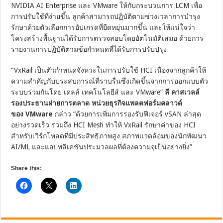
NVIDIA AI Enterprise และ VMware ให้กับกระบวนการ LCM เพื่อ
การปรับใช้ที่ง่ายขึ้น ลูกค้าสามารถปฏิบัติตามช่วงเวลาการบำรุง
รักษาด้วยตัวเลือกการอัปเกรดที่ยืดหยุ่นมากขึ้น และให้แน่ใจว่า
โครงสร้างพื้นฐานได้รับการตรวจสอบโดยอัตโนมัติเสมอ ด้วยการ
รายงานการปฏิบัติตามข้อกำหนดที่ได้รับการปรับปรุง
“VxRail เป็นตัวกำหนดจังหวะในการปรับใช้ HCI เนื่องจากลูกค้าให้
ความสำคัญกับประสบการณ์ที่ราบรื่นซึ่งเกิดขึ้นจากการออกแบบตัว
ระบบร่วมกันโดย เดลล์ เทคโนโลยีส์ และ VMware”
ลี คาสเวลล์
รองประธานฝ่ายการตลาด หน่วยธุรกิจแพลตฟอร์มคลาวด์
ของ
VMware
กล่าว “ด้วยการเพิ่มการรองรับฟีเจอร์ vSAN ล่าสุด
อย่างรวดเร็ว รวมถึง HCI Mesh ทำให้ VxRail รักษาค่าของ HCI
สำหรับเวิร์กโหลดที่มีประสิทธิภาพสูง สภาพแวดล้อมของนักพัฒนา
AI/ML และแอปพลิเคชันประมวลผลที่ต้องความจุเป็นอย่างยิ่ง”
Share this: