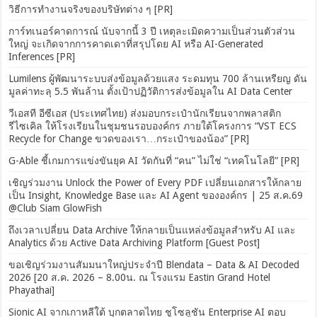
วิธีการทำงานจริงของบริษัทต่าง ๆ [PR]
การ์ทเนอร์คาดการณ์ นับจากนี้ 3 ปี เหตุละเมิดความเป็นส่วนตัวส่วน
ใหญ่ จะเกิดจากการคาดเดาที่สรุปโดย AI หรือ AI-Generated
Inferences [PR]
Lumilens ผู้พัฒนาระบบส่งข้อมูลด้วยแสง ระดมทุน 700 ล้านเหรียญ ดัน
มูลค่าทะลุ 5.5 พันล้าน ตั้งเป้าปฏิวัติการส่งข้อมูลใน AI Data Center
วีเอสที อีซีเอส (ประเทศไทย) ส่งมอบกระเป๋านักเรียนจากพลาสติก
รีไซเคิล ให้โรงเรียนในชุมชนรอบองค์กร ภายใต้โครงการ “VST ECS
Recycle for Change ขวดของเรา…กระเป๋าของน้อง” [PR]
G-Able ชี้เกมการแข่งขันยุค AI วัดกันที่ “คน” ไม่ใช่ “เทคโนโลยี” [PR]
เชิญร่วมงาน Unlock the Power of Every PDF เปลี่ยนเอกสารให้กลาย
เป็น Insight, Knowledge Base และ AI Agent ขององค์กร | 25 ส.ค.69
@Club Siam GlowFish
ถึงเวลาเปลี่ยน Data Archive ให้กลายเป็นแหล่งข้อมูลสำหรับ AI และ
Analytics ด้วย Active Data Archiving Platform [Guest Post]
ขอเชิญร่วมงานสัมมนาใหญ่ประจำปี Blendata – Data & AI Decoded
2026 [20 ส.ค. 2026 – 8.00น. ณ โรงแรม Eastin Grand Hotel
Phayathai]
Sionic AI จากเกาหลีใต้ บุกตลาดไทย ชูโซลูชัน Enterprise AI ตอบ