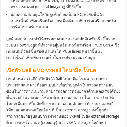
โหลดที่หลากหลาย เช่น VDI, สตรีมมิ่งวิดีโอ และการสร้างภาพ
ทางการแพทย์ (medical imaging) ที่ดียิ่งขึ้น
มอบความยืดหยุ่นให้กับลูกค้าด้วยสล็อต PCIe เพิ่มขึ้น 50
เปอร์เซ็นต์ เพื่อเสริมทรัพยากรเพิ่มเติม อาทิ การ์ดเครือข่ายหรือ
การ์ดไฟเบอร์แชนเนล
ลูกค้ายังสามารถทำให้การตอบสนองของแอปพลิเคชันเร็วขึ้นจาก
ระบบ PowerEdge ที่ทำงานอยู่บนอินเทลที่มาพร้อม PCIe Gen 4 ซึ่ง
เพิ่มแบนด์วิดธ์ขึ้นสองเท่าและให้ PCIe lanes ที่มากขึ้น 33
เปอร์เซ็นต์ เพื่อเพิ่มความเร็วในการประมวลผลข้อมูล
เปิดตัว
Dell EMC VxRail
ไดนามิค โหนด
เดลล์ เทคโนโลยีส์ เปิดตัว VxRail ไดนามิค โหนด ระบบการ
ประมวลผลเฉพาะที่ออกแบบมาเพื่อช่วยลูกค้าในการลดความซับ
ซ้อนในการดำเนินงาน สามารถจัดการทรัพยากรด้านสตอเรจได้ดียิ่ง
ขึ้น รวมถึงช่วยลดค่าใช้จ่ายด้วยความสามารถในการรองรับเวิร์ก
โหลดเพิ่มมากขึ้น อีกทั้งขยายสภาพแวดล้อมการทำงานของ VxRail
ให้ครอบคลุมทางเลือกอื่นๆ ที่เป็น external storage ทั้งนี้ลูกค้า
สามารถขยายรูปแบบการทำงานของ VxRail ไปยัง external storage
ด้วยการแชร์ความจุ (capacity) ของ vSAN storage ให้กับทุก