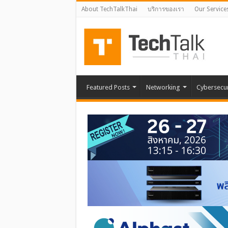
About TechTalkThai
บริการของเรา
Our Service
Featured Posts
Networking
Cybersecur