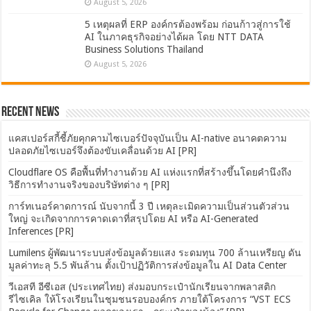
August 5, 2026
5 เหตุผลที่ ERP องค์กรต้องพร้อม ก่อนก้าวสู่การใช้
AI ในภาคธุรกิจอย่างได้ผล โดย NTT DATA
Business Solutions Thailand
August 5, 2026
Recent News
แคสเปอร์สกี้ชี้ภัยคุกคามไซเบอร์ปัจจุบันเป็น AI-native อนาคตความ
ปลอดภัยไซเบอร์จึงต้องขับเคลื่อนด้วย AI [PR]
Cloudflare OS คือพื้นที่ทำงานด้วย AI แห่งแรกที่สร้างขึ้นโดยคำนึงถึง
วิธีการทำงานจริงของบริษัทต่าง ๆ [PR]
การ์ทเนอร์คาดการณ์ นับจากนี้ 3 ปี เหตุละเมิดความเป็นส่วนตัวส่วน
ใหญ่ จะเกิดจากการคาดเดาที่สรุปโดย AI หรือ AI-Generated
Inferences [PR]
Lumilens ผู้พัฒนาระบบส่งข้อมูลด้วยแสง ระดมทุน 700 ล้านเหรียญ ดัน
มูลค่าทะลุ 5.5 พันล้าน ตั้งเป้าปฏิวัติการส่งข้อมูลใน AI Data Center
วีเอสที อีซีเอส (ประเทศไทย) ส่งมอบกระเป๋านักเรียนจากพลาสติก
รีไซเคิล ให้โรงเรียนในชุมชนรอบองค์กร ภายใต้โครงการ “VST ECS