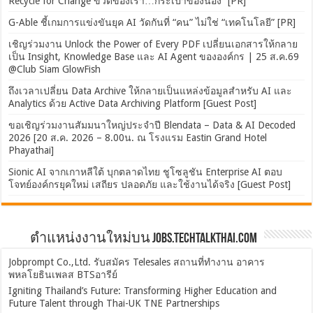
Recycle for Change ขวดของเรา…กระเป๋าของน้อง” [PR]
G-Able ชี้เกมการแข่งขันยุค AI วัดกันที่ “คน” ไม่ใช่ “เทคโนโลยี” [PR]
เชิญร่วมงาน Unlock the Power of Every PDF เปลี่ยนเอกสารให้กลาย
เป็น Insight, Knowledge Base และ AI Agent ขององค์กร | 25 ส.ค.69
@Club Siam GlowFish
ถึงเวลาเปลี่ยน Data Archive ให้กลายเป็นแหล่งข้อมูลสำหรับ AI และ
Analytics ด้วย Active Data Archiving Platform [Guest Post]
ขอเชิญร่วมงานสัมมนาใหญ่ประจำปี Blendata – Data & AI Decoded
2026 [20 ส.ค. 2026 – 8.00น. ณ โรงแรม Eastin Grand Hotel
Phayathai]
Sionic AI จากเกาหลีใต้ บุกตลาดไทย ชูโซลูชัน Enterprise AI ตอบ
โจทย์องค์กรยุคใหม่ เสถียร ปลอดภัย และใช้งานได้จริง [Guest Post]
ตำแหน่งงานใหม่บน Jobs.TechTalkThai.com
Jobprompt Co.,Ltd. รับสมัคร Telesales สถานที่ทำงาน อาคาร
พหลโยธินเพลส BTSอารีย์
Igniting Thailand’s Future: Transforming Higher Education and
Future Talent through Thai-UK TNE Partnerships