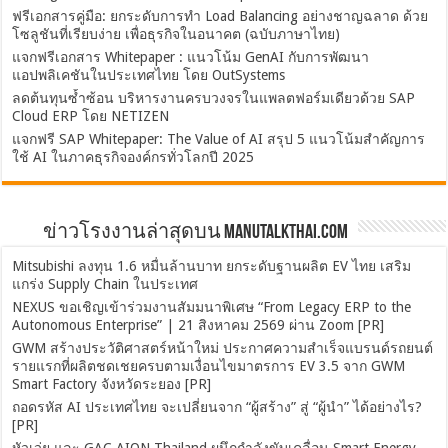
ฟรีเอกสารคู่มือ: ยกระดับการทำ Load Balancing อย่างชาญฉลาด ด้วย
โซลูชันที่เรียบง่าย เพื่อธุรกิจในอนาคต (ฉบับภาษาไทย)
แจกฟรีเอกสาร Whitepaper : แนวโน้ม GenAI กับการพัฒนา
แอปพลิเคชันในประเทศไทย โดย OutSystems
ลดต้นทุนซ้ำซ้อน บริหารงานครบวงจรในแพลตฟอร์มเดียวด้วย SAP
Cloud ERP โดย NETIZEN
แจกฟรี SAP Whitepaper: The Value of AI สรุป 5 แนวโน้มสำคัญการ
ใช้ AI ในภาคธุรกิจองค์กรทั่วโลกปี 2025
ข่าวโรงงานล่าสุดบน ManuTalkThai.com
Mitsubishi ลงทุน 1.6 หมื่นล้านบาท ยกระดับฐานผลิต EV ไทย เสริม
แกร่ง Supply Chain ในประเทศ
NEXUS ขอเชิญเข้าร่วมงานสัมมนาพิเศษ “From Legacy ERP to the
Autonomous Enterprise” | 21 สิงหาคม 2569 ผ่าน Zoom [PR]
GWM สร้างประวัติศาสตร์หน้าใหม่ ประกาศความสำเร็จแบรนด์รถยนต์
รายแรกที่ผลิตชดเชยครบตามเงื่อนไขมาตรการ EV 3.5 จาก GWM
Smart Factory จังหวัดระยอง [PR]
ถอดรหัส AI ประเทศไทย จะเปลี่ยนจาก “ผู้สร้าง” สู่ “ผู้นำ” ได้อย่างไร?
[PR]
หัวเว่ย และ GAC AION Thailand ผนึกกำลังขับเคลื่อน Smart Energy