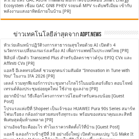
Ecosystem เชื่อม GAC GN8 PHEV รถยนต์ MPV ระดับพรีเมียม เข้ากับ
พลังงานแสงอาทิตย์ภายในบ้าน [PR]
ข่าวเทคโนโลยีล่าสุดจาก ADPT.news
หัวเว่ยเดินหน้าปฏิวัติวงการสาธารณสุขไทยด้วย AI เปิดตัว 4
นวัตกรรมเปลี่ยนเกมเร่งเครื่อง AI เพื่อการแพทย์ในประเทศไทย [PR]
ฟิลิปส์ เปิดตัว Transcend Plus สำหรับอัลตราซาวด์รุ่น EPIQ CVx และ
Affiniti CVx [PR]
แอลจี อีเลคทรอนิคส์ ชวนทุกคนร่วมสัมผัส “Innovation in Tune with
You” ในงาน IFA 2026 [PR]
เดลล์ รวมทุกฟีเจอร์การประชุมทางไกลไว้ในมอนิเตอร์เดียว ตอบโจทย์
เทรนด์ห้องประชุมย่อยยุคใหม่ ใช้ง่าย ดูแลง่าย [PR]
อยากมีบ้าน! วิธีเลือกโครงการทาวน์โฮมสำหรับคนงบน้อย [Guest
Post]
โปรแรงแห่งปีที่ Shopee! เป็นเจ้าของ HUAWEI Pura 90s Series สมาร์ท
โฟนเรือธง กล้องถ่ายสวยสมจริงทุกระยะ พร้อมของสมนาคุณและสิทธิ
พิเศษสุดคุ้มห้ามพลาด [PR]
ม่านอัจฉริยะคืออะไร ทำไมเราควรติดตั้งไว้ที่บ้าน [Guest Post]
แอลจี ฉลองก้าวเข้าสู่ปีที่ 38 อย่างยิ่งใหญ่ เปิดตัวแคมเปญ “LG Make It