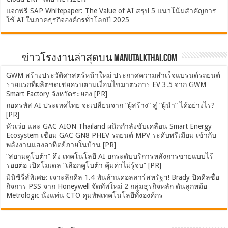
แจกฟรี SAP Whitepaper: The Value of AI สรุป 5 แนวโน้มสำคัญการ
ใช้ AI ในภาคธุรกิจองค์กรทั่วโลกปี 2025
ข่าวโรงงานล่าสุดบน ManuTalkThai.com
GWM สร้างประวัติศาสตร์หน้าใหม่ ประกาศความสำเร็จแบรนด์รถยนต์
รายแรกที่ผลิตชดเชยครบตามเงื่อนไขมาตรการ EV 3.5 จาก GWM
Smart Factory จังหวัดระยอง [PR]
ถอดรหัส AI ประเทศไทย จะเปลี่ยนจาก “ผู้สร้าง” สู่ “ผู้นำ” ได้อย่างไร?
[PR]
หัวเว่ย และ GAC AION Thailand ผนึกกำลังขับเคลื่อน Smart Energy
Ecosystem เชื่อม GAC GN8 PHEV รถยนต์ MPV ระดับพรีเมียม เข้ากับ
พลังงานแสงอาทิตย์ภายในบ้าน [PR]
“สยามคูโบต้า” ดึง เทคโนโลยี AI ยกระดับบริการหลังการขายแบบไร้
รอยต่อ เปิดโมเดล “เลือกคูโบต้า คุ้มค่าไม่รู้จบ” [PR]
มินิซีรี่ส์พิเศษ: เจาะลึกดีล 1.4 พันล้านดอลลาร์สหรัฐฯ! Brady ปิดดีลซื้อ
กิจการ PSS จาก Honeywell จัดทัพใหม่ 2 กลุ่มธุรกิจหลัก ดันลูกหม้อ
Metrologic นั่งแท่น CTO คุมทัพเทคโนโลยีทั้งองค์กร