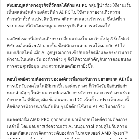
ส่งมอบมูลค่าทางธุรกิจที่วัดผลได้ด้วย AI PC
กลุ่มผู้นำร่องใช้งานเริ่ม
เห็นผลลัพธ์แล้ว องค์กรที่นำ AI PC ไปใช้งานรายงานถึงความ
ก้าวหน้าทั้งด้านประสิทธิภาพ ผลิตภาพ และนวัตกรรม ซึ่งบ่งชี้ว่า
ระบบเหล่านี้กำลังมอบมูลค่าทางธุรกิจที่สามารถวัดผลได้
ผลลัพธ์เหล่านี้สะท้อนถึงการเปลี่ยนแปลงในวงกว้างไปสู่เวิร์กโฟลว์
ที่ขับเคลื่อนด้วย AI มากขึ้น ซึ่งพนักงานสามารถโต้ตอบกับ AI ได้
แบบเรียลไทม์ เมื่อ AI ถูกบูรณาการเข้ากับเครื่องมือและกระบวนการ
ทำงานในแต่ละวัน องค์กรต่าง ๆ จึงให้ความสำคัญกับการตอบสนอง
การควบคุมข้อมูล และความปลอดภัยมากยิ่งขึ้น
ตอบโจทย์ความต้องการขององค์กรเพื่อรองรับการขยายสเกล AI
เมื่อ
การเปิดรับเทคโนโลยีมีมากขึ้น องค์กรต่างๆ ก็กำลังรับมือกับข้อกำ
หนดสำคัญๆ ในด้านความปลอดภัย การจัดการ และการทำงานร่วม
กับระบบไอทีที่มีอยู่เดิม ข้อค้นพบจาก IDC เน้นย้ำว่าประเด็นเหล่านี้
คือข้อควรพิจารณาอันดับต้น ๆ เมื่อต้องใช้งาน AI PC ในวงกว้าง
แพลตฟอร์ม AMD PRO ถูกออกแบบมาเพื่อตอบโจทย์ความต้องการ
เหล่านี้ โดยมอบการเร่งความเร็ว AI บนอุปกรณ์ ควบคู่ไปกับความ
ปลอดภัยและการจัดการระดับองค์กร โปรเซสเซอร์ AMD Ryzen™