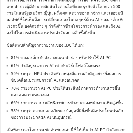
การนำ AI มาใช้ ก้าวจากการทดลองสู่การใช้งานจริง
IDC จัดทำ
แบบสำรวจผู้มีอำนาจตัดสินใจด้านไอทีและธุรกิจทั่วโลกกว่า 500
รายในสหรัฐอเมริกา ญี่ปุ่น ฝรั่งเศส สหราชอาณาจักร และเยอรมนี
ผลลัพธ์ชี้ให้เห็นถึงการเปลี่ยนแปลงในกลยุทธ์ด้าน AI ขององค์กรที่
เร่งตัวขึ้น องค์กรต่าง ๆ กำลังก้าวข้ามโครงการนำร่อง และฝัง AI
ลงไปในการดำเนินงานประจำวันอย่างลึกซึ้งยิ่งขึ้น
ข้อค้นพบสำคัญจากรายงานของ IDC ได้แก่:
81% ขององค์กรกำลังวางแผน นำร่อง หรือปรับใช้ AI PC
61% กำลังบูรณาการ AI เข้ากับเวิร์กโฟลว์โดยตรง
59% ระบุว่า NPU ประสิทธิภาพสูงมีความสำคัญอย่างยิ่งต่อการ
ขับเคลื่อนประสบการณ์ AI แห่งอนาคต
70% รายงานว่า AI PC ช่วยให้ประสิทธิภาพการทำงานเร็วขึ้น
และลดความหน่วงลง
66% รายงานว่าประสิทธิภาพการทำงานของพนักงานเพิ่มสูงขึ้น
58% ระบุว่าความปลอดภัยของข้อมูลที่ดียิ่งขึ้นคือประโยชน์หลัก
ของการประมวลผล AI บนอุปกรณ์
เมื่อพิจารณาโดยรวม ข้อค้นพบเหล่านี้ชี้ให้เห็นว่า AI PC กำลังกลาย