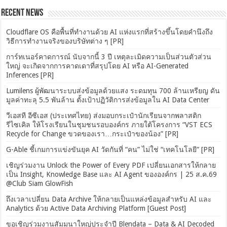
Recent News
Cloudflare OS คือพื้นที่ทำงานด้วย AI แห่งแรกที่สร้างขึ้นโดยคำนึงถึง
วิธีการทำงานจริงของบริษัทต่าง ๆ [PR]
การ์ทเนอร์คาดการณ์ นับจากนี้ 3 ปี เหตุละเมิดความเป็นส่วนตัวส่วน
ใหญ่ จะเกิดจากการคาดเดาที่สรุปโดย AI หรือ AI-Generated
Inferences [PR]
Lumilens ผู้พัฒนาระบบส่งข้อมูลด้วยแสง ระดมทุน 700 ล้านเหรียญ ดัน
มูลค่าทะลุ 5.5 พันล้าน ตั้งเป้าปฏิวัติการส่งข้อมูลใน AI Data Center
วีเอสที อีซีเอส (ประเทศไทย) ส่งมอบกระเป๋านักเรียนจากพลาสติก
รีไซเคิล ให้โรงเรียนในชุมชนรอบองค์กร ภายใต้โครงการ “VST ECS
Recycle for Change ขวดของเรา…กระเป๋าของน้อง” [PR]
G-Able ชี้เกมการแข่งขันยุค AI วัดกันที่ “คน” ไม่ใช่ “เทคโนโลยี” [PR]
เชิญร่วมงาน Unlock the Power of Every PDF เปลี่ยนเอกสารให้กลาย
เป็น Insight, Knowledge Base และ AI Agent ขององค์กร | 25 ส.ค.69
@Club Siam GlowFish
ถึงเวลาเปลี่ยน Data Archive ให้กลายเป็นแหล่งข้อมูลสำหรับ AI และ
Analytics ด้วย Active Data Archiving Platform [Guest Post]
ขอเชิญร่วมงานสัมมนาใหญ่ประจำปี Blendata – Data & AI Decoded