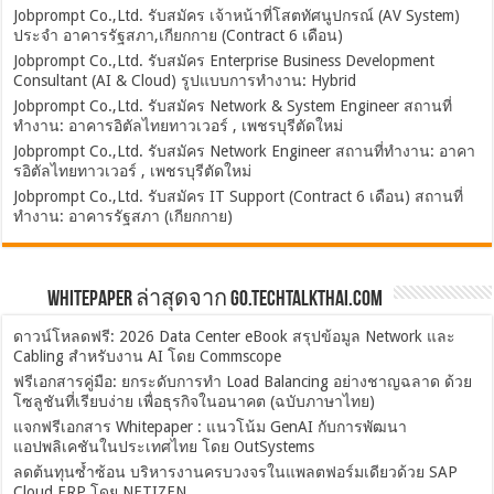
Jobprompt Co.,Ltd. รับสมัคร เจ้าหน้าที่โสตทัศนูปกรณ์ (AV System)
ประจำ อาคารรัฐสภา,เกียกกาย (Contract 6 เดือน)
Jobprompt Co.,Ltd. รับสมัคร Enterprise Business Development
Consultant (AI & Cloud) รูปแบบการทำงาน: Hybrid
Jobprompt Co.,Ltd. รับสมัคร Network & System Engineer สถานที่
ทำงาน: อาคารอิตัลไทยทาวเวอร์ , เพชรบุรีตัดใหม่
Jobprompt Co.,Ltd. รับสมัคร Network Engineer สถานที่ทำงาน: อาคา
รอิตัลไทยทาวเวอร์ , เพชรบุรีตัดใหม่
Jobprompt Co.,Ltd. รับสมัคร IT Support (Contract 6 เดือน) สถานที่
ทำงาน: อาคารรัฐสภา (เกียกกาย)
Whitepaper ล่าสุดจาก Go.TechTalkThai.com
ดาวน์โหลดฟรี: 2026 Data Center eBook สรุปข้อมูล Network และ
Cabling สำหรับงาน AI โดย Commscope
ฟรีเอกสารคู่มือ: ยกระดับการทำ Load Balancing อย่างชาญฉลาด ด้วย
โซลูชันที่เรียบง่าย เพื่อธุรกิจในอนาคต (ฉบับภาษาไทย)
แจกฟรีเอกสาร Whitepaper : แนวโน้ม GenAI กับการพัฒนา
แอปพลิเคชันในประเทศไทย โดย OutSystems
ลดต้นทุนซ้ำซ้อน บริหารงานครบวงจรในแพลตฟอร์มเดียวด้วย SAP
Cloud ERP โดย NETIZEN