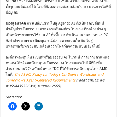
AI PRO ช่วยให้องค์กรสามารถปรับใช้ขีดความสามารถด้าน AI ทั่ว
ทั้งจุดเอนด์พอยต์ได้ โดยที่ยังคงความสอดคล้องกับกระบวนการไอทีที่
มีอยู่เดิม
มองสู่อนาคต
การเปลี่ยนผ่านไปสู่ Agentic AI ถือเป็นจุดเปลี่ยนที่
สำคัญสำหรับการประมวลผลระดับองค์กร ในขณะที่องค์กรต่าง ๆ
เดินหน้าขยายการใช้งาน AI ทั่วทั้งการดำเนินงาน บทบาทของ PC
จึงกำลังขยายจากเพียงอุปกรณ์ปลายทางแบบดั้งเดิม ไปสู่
แพลตฟอร์มที่ช่วยขับเคลื่อนเวิร์กโฟลว์อัจฉริยะแบบเรียลไทม์
องค์กรที่ลงทุนในระบบที่พร้อมรองรับ AI ในวันนี้ กำลังวางตำแหน่ง
ตนเองให้พร้อมสนับสนุนนวัตกรรม AI ในระยะถัดไปได้ดียิ่งขึ้น
อ่านรายงานวิจัยฉบับเต็มของ IDC ที่ได้รับการสนับสนุนโดย AMD
ได้ที่:
The AI PC: Ready for Today’s On-Device Workloads and
Tomorrow’s Agent-Centered Requirements
(เอกสารหมายเลข
#US54439326-WP, เมษายน 2569)
Share this: