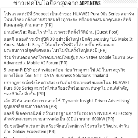
ข่าวเทคโนโลยีล่าสุดจาก ADPT.news
โปรแรงแห่งปีที่ Shopee! เป็นเจ้าของ HUAWEI Pura 90s Series สมาร์ท
โฟนเรือธง กล้องถ่ายสวยสมจริงทุกระยะ พร้อมของสมนาคุณและสิทธิ
พิเศษสุดคุ้มห้ามพลาด [PR]
ม่านอัจฉริยะคืออะไร ทำไมเราควรติดตั้งไว้ที่บ้าน [Guest Post]
แอลจี ฉลองก้าวเข้าสู่ปีที่ 38 อย่างยิ่งใหญ่ เปิดตัวแคมเปญ “LG Make It
Yours. Make It Easy.” ให้คนไทยใชชีวิตได้ง่ายขึ้น พร้อมมอบ
ประสบการณ์สุดพิเศษและโปรโมชันครั้งใหญ่แห่งปี [PR]
ร่วมกำหนดอนาคตโทรคมนาคมไทยสู่ยุค AI-Native Mobile ในงาน 5G-
Advanced x Mobile AI Forum [PR]
5 เหตุผลที่ ERP องค์กรต้องพร้อม ก่อนก้าวสู่การใช้ AI ในภาคธุรกิจ
อย่างได้ผล โดย NTT DATA Business Solutions Thailand
ปรากฏการณ์ครั้งใหม่กำลังจะเริ่มต้น! หัวเว่ยเตรียมเผยโฉม HUAWEI
Pura 90s Series สมาร์ทโฟนเรือธงที่พร้อมยกระดับทุกโมเมนต์สำคัญ
ของชีวิตไปอีกขั้น [PR]
เอ้ก ดิจิทัล แนะนักการตลาดใช้ ‘Dynamic Insight-Driven Advertising’
กุญแจพลิกเกมการตลาด [PR]
แอลจี อีเลคทรอนิคส์ คว้ามาตรฐานการรับรองจาก NVIDIA AI Factory
สำหรับหน่วยกระจายสารหล่อเย็น (CDU) ขนาด 600kW [PR]
ซัมซุงเปิดตัวแว่นตาอัจฉริยะที่ตอบโจทย์การใช้งานในชีวิตประจำวัน
ด้วย Galaxy Ecosystem [PR]