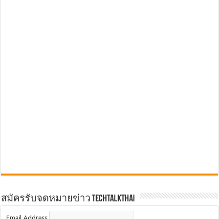
สมัครรับจดหมายข่าว TechTalkThai
Email Address