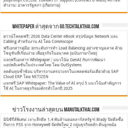
ทำงาน: อาคารรัฐสภา (เกียกกาย)
Whitepaper ล่าสุดจาก Go.TechTalkThai.com
ดาวน์โหลดฟรี: 2026 Data Center eBook สรุปข้อมูล Network และ
Cabling สำหรับงาน AI โดย Commscope
ฟรีเอกสารคู่มือ: ยกระดับการทำ Load Balancing อย่างชาญฉลาด ด้วย
โซลูชันที่เรียบง่าย เพื่อธุรกิจในอนาคต (ฉบับภาษาไทย)
แจกฟรีเอกสาร Whitepaper : แนวโน้ม GenAI กับการพัฒนา
แอปพลิเคชันในประเทศไทย โดย OutSystems
ลดต้นทุนซ้ำซ้อน บริหารงานครบวงจรในแพลตฟอร์มเดียวด้วย SAP
Cloud ERP โดย NETIZEN
แจกฟรี SAP Whitepaper: The Value of AI สรุป 5 แนวโน้มสำคัญการ
ใช้ AI ในภาคธุรกิจองค์กรทั่วโลกปี 2025
ข่าวโรงงานล่าสุดบน ManuTalkThai.com
มินิซีรี่ส์พิเศษ: เจาะลึกดีล 1.4 พันล้านดอลลาร์สหรัฐฯ! Brady ปิดดีลซื้อ
กิจการ PSS จาก Honeywell จัดทัพใหม่ 2 กลุ่มธุรกิจหลัก ดันลูกหม้อ