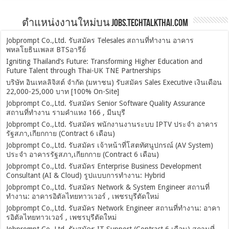
ตำแหน่งงานใหม่บน Jobs.TechTalkThai.com
Jobprompt Co.,Ltd. รับสมัคร Telesales สถานที่ทำงาน อาคาร
พหลโยธินเพลส BTSอารีย์
Igniting Thailand’s Future: Transforming Higher Education and
Future Talent through Thai-UK TNE Partnerships
บริษัท อินเทลลิจิสต์ จำกัด (มหาชน) รับสมัคร Sales Executive เงินเดือน
22,000-25,000 บาท [100% On-Site]
Jobprompt Co.,Ltd. รับสมัคร Senior Software Quality Assurance
สถานที่ทำงาน รามคำแหง 166 , มีนบุรี
Jobprompt Co.,Ltd. รับสมัคร พนักงานงานระบบ IPTV ประจำ อาคาร
รัฐสภา,เกียกกาย (Contract 6 เดือน)
Jobprompt Co.,Ltd. รับสมัคร เจ้าหน้าที่โสตทัศนูปกรณ์ (AV System)
ประจำ อาคารรัฐสภา,เกียกกาย (Contract 6 เดือน)
Jobprompt Co.,Ltd. รับสมัคร Enterprise Business Development
Consultant (AI & Cloud) รูปแบบการทำงาน: Hybrid
Jobprompt Co.,Ltd. รับสมัคร Network & System Engineer สถานที่
ทำงาน: อาคารอิตัลไทยทาวเวอร์ , เพชรบุรีตัดใหม่
Jobprompt Co.,Ltd. รับสมัคร Network Engineer สถานที่ทำงาน: อาคา
รอิตัลไทยทาวเวอร์ , เพชรบุรีตัดใหม่
Jobprompt Co.,Ltd. รับสมัคร IT Support (Contract 6 เดือน) สถานที่