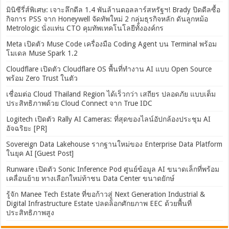
มินิซีรี่ส์พิเศษ: เจาะลึกดีล 1.4 พันล้านดอลลาร์สหรัฐฯ! Brady ปิดดีลซื้อ
กิจการ PSS จาก Honeywell จัดทัพใหม่ 2 กลุ่มธุรกิจหลัก ดันลูกหม้อ
Metrologic นั่งแท่น CTO คุมทัพเทคโนโลยีทั้งองค์กร
Meta เปิดตัว Muse Code เครื่องมือ Coding Agent บน Terminal พร้อม
โมเดล Muse Spark 1.2
Cloudflare เปิดตัว Cloudflare OS พื้นที่ทำงาน AI แบบ Open Source
พร้อม Zero Trust ในตัว
เชื่อมต่อ Cloud Thailand Region ได้เร็วกว่า เสถียร ปลอดภัย แบบเต็ม
ประสิทธิภาพด้วย Cloud Connect จาก True IDC
Logitech เปิดตัว Rally AI Cameras: ที่สุดของไลน์อัปกล้องประชุม AI
อัจฉริยะ [PR]
Sovereign Data Lakehouse รากฐานใหม่ของ Enterprise Data Platform
ในยุค AI [Guest Post]
Runware เปิดตัว Sonic Inference Pod ศูนย์ข้อมูล AI ขนาดเล็กที่พร้อม
เคลื่อนย้าย ทางเลือกใหม่ท้าชน Data Center ขนาดยักษ์
รู้จัก Manee Tech Estate ที่ขอก้าวสู่ Next Generation Industrial &
Digital Infrastructure Estate ปลดล็อกศักยภาพ EEC ด้วยพื้นที่
ประสิทธิภาพสูง