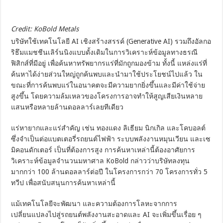
Credit: KoBold Metals
บริษัทใช้เทคโนโลยี AI เชิงสร้างสรรค์ (Generative AI) รวมถึงอัลกอ
ริธึมแมชชีนเลิร์นนิงแบบดั้งเดิมในการวิเคราะห์ข้อมูลทางธรณี
ฟิสิกส์ที่มีอยู่ เพื่อค้นหาทรัพยากรแร่ที่มักถูกมองข้าม ทั้งนี้ แหล่งแร่ที่
ค้นหาได้ง่ายส่วนใหญ่ถูกค้นพบและนำมาใช้ประโยชน์ไปแล้ว ใน
ขณะที่การค้นพบแร่ในอนาคตจะมีความยากยิ่งขึ้นและมีค่าใช้จ่าย
สูงขึ้น โดยความล้มเหลวของโครงการอาจทำให้สูญเสียเงินหลาย
แสนหรือหลายล้านดอลลาร์เลยทีเดียว
แร่หายากและแร่สำคัญ เช่น ทองแดง ลิเธียม นิกเกิล และโคบอลต์
ซึ่งจำเป็นต่อแบตเตอรี่รถยนต์ไฟฟ้า ระบบพลังงานหมุนเวียน และเซ
มิคอนดักเตอร์ เป็นที่ต้องการสูง การค้นหาเหล่านี้ต้องอาศัยการ
วิเคราะห์ข้อมูลจำนวนมหาศาล KoBold กล่าวว่าบริษัทลงทุน
มากกว่า 100 ล้านดอลลาร์ต่อปี ในโครงการกว่า 70 โครงการทั่ว 5
ทวีป เพื่อสนับสนุนการค้นหาเหล่านี้
แม้เทคโนโลยีจะพัฒนา และความต้องการโลหะจากการ
เปลี่ยนแปลงไปสู่รถยนต์พลังงานสะอาดและ AI จะเพิ่มขึ้นเรื่อย ๆ