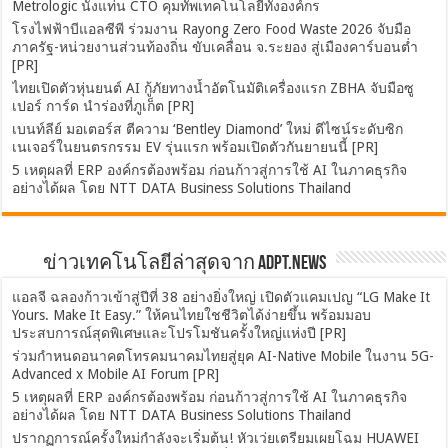
Metrologic นั่งแท่น CTO คุมทัพเทคโนโลยีทั้งองค์กร
โรงไฟฟ้าบีแอลซีพี ร่วมงาน Rayong Zero Food Waste 2026 จับมือ
ภาครัฐ-หน่วยงานส่วนท้องถิ่น ขับเคลื่อน จ.ระยอง สู่เมืองคาร์บอนต่ำ
[PR]
ไทยเปิดตัวหุ่นยนต์ AI กู้ภัยทางน้ำอัตโนมัติเครื่องแรก ZBHA จับมือซู
เปอร์ การ์ด นำร่องที่ภูเก็ต [PR]
เบนท์ลีย์ มอเตอร์ส ตีความ ‘Bentley Diamond’ ใหม่ ดีไซน์ระดับซิก
เนเจอร์ในยนตรกรรม EV รุ่นแรก พร้อมเปิดตัวกันยายนนี้ [PR]
5 เหตุผลที่ ERP องค์กรต้องพร้อม ก่อนก้าวสู่การใช้ AI ในภาคธุรกิจ
อย่างได้ผล โดย NTT DATA Business Solutions Thailand
ข่าวเทคโนโลยีล่าสุดจาก ADPT.news
แอลจี ฉลองก้าวเข้าสู่ปีที่ 38 อย่างยิ่งใหญ่ เปิดตัวแคมเปญ “LG Make It
Yours. Make It Easy.” ให้คนไทยใชชีวิตได้ง่ายขึ้น พร้อมมอบ
ประสบการณ์สุดพิเศษและโปรโมชันครั้งใหญ่แห่งปี [PR]
ร่วมกำหนดอนาคตโทรคมนาคมไทยสู่ยุค AI-Native Mobile ในงาน 5G-
Advanced x Mobile AI Forum [PR]
5 เหตุผลที่ ERP องค์กรต้องพร้อม ก่อนก้าวสู่การใช้ AI ในภาคธุรกิจ
อย่างได้ผล โดย NTT DATA Business Solutions Thailand
ปรากฏการณ์ครั้งใหม่กำลังจะเริ่มต้น! หัวเว่ยเตรียมเผยโฉม HUAWEI