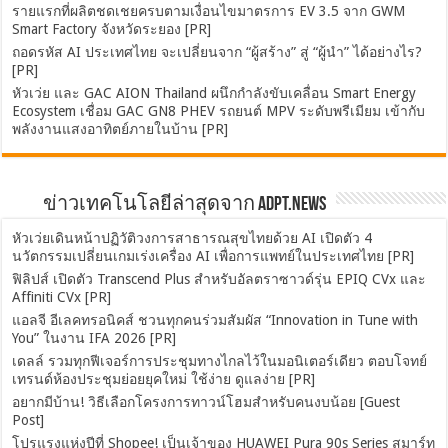
รายแรกที่ผลิตชดเชยครบตามเงื่อนไขมาตรการ EV 3.5 จาก GWM
Smart Factory จังหวัดระยอง [PR]
ถอดรหัส AI ประเทศไทย จะเปลี่ยนจาก “ผู้สร้าง” สู่ “ผู้นำ” ได้อย่างไร?
[PR]
หัวเว่ย และ GAC AION Thailand ผนึกกำลังขับเคลื่อน Smart Energy
Ecosystem เชื่อม GAC GN8 PHEV รถยนต์ MPV ระดับพรีเมียม เข้ากับ
พลังงานแสงอาทิตย์ภายในบ้าน [PR]
ข่าวเทคโนโลยีล่าสุดจาก ADPT.news
หัวเว่ยเดินหน้าปฏิวัติวงการสาธารณสุขไทยด้วย AI เปิดตัว 4
นวัตกรรมเปลี่ยนเกมเร่งเครื่อง AI เพื่อการแพทย์ในประเทศไทย [PR]
ฟิลิปส์ เปิดตัว Transcend Plus สำหรับอัลตราซาวด์รุ่น EPIQ CVx และ
Affiniti CVx [PR]
แอลจี อีเลคทรอนิคส์ ชวนทุกคนร่วมสัมผัส “Innovation in Tune with
You” ในงาน IFA 2026 [PR]
เดลล์ รวมทุกฟีเจอร์การประชุมทางไกลไว้ในมอนิเตอร์เดียว ตอบโจทย์
เทรนด์ห้องประชุมย่อยยุคใหม่ ใช้ง่าย ดูแลง่าย [PR]
อยากมีบ้าน! วิธีเลือกโครงการทาวน์โฮมสำหรับคนงบน้อย [Guest
Post]
โปรแรงแห่งปีที่ Shopee! เป็นเจ้าของ HUAWEI Pura 90s Series สมาร์ท