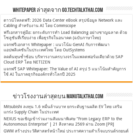
Whitepaper ล่าสุดจาก Go.TechTalkThai.com
ดาวน์โหลดฟรี: 2026 Data Center eBook สรุปข้อมูล Network และ
Cabling สำหรับงาน AI โดย Commscope
ฟรีเอกสารคู่มือ: ยกระดับการทำ Load Balancing อย่างชาญฉลาด ด้วย
โซลูชันที่เรียบง่าย เพื่อธุรกิจในอนาคต (ฉบับภาษาไทย)
แจกฟรีเอกสาร Whitepaper : แนวโน้ม GenAI กับการพัฒนา
แอปพลิเคชันในประเทศไทย โดย OutSystems
ลดต้นทุนซ้ำซ้อน บริหารงานครบวงจรในแพลตฟอร์มเดียวด้วย SAP
Cloud ERP โดย NETIZEN
แจกฟรี SAP Whitepaper: The Value of AI สรุป 5 แนวโน้มสำคัญการ
ใช้ AI ในภาคธุรกิจองค์กรทั่วโลกปี 2025
ข่าวโรงงานล่าสุดบน ManuTalkThai.com
Mitsubishi ลงทุน 1.6 หมื่นล้านบาท ยกระดับฐานผลิต EV ไทย เสริม
แกร่ง Supply Chain ในประเทศ
NEXUS ขอเชิญเข้าร่วมงานสัมมนาพิเศษ “From Legacy ERP to the
Autonomous Enterprise” | 21 สิงหาคม 2569 ผ่าน Zoom [PR]
GWM สร้างประวัติศาสตร์หน้าใหม่ ประกาศความสำเร็จแบรนด์รถยนต์