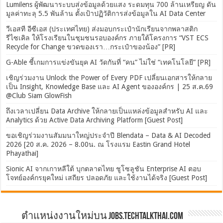
Lumilens ผู้พัฒนาระบบส่งข้อมูลด้วยแสง ระดมทุน 700 ล้านเหรียญ ดัน
มูลค่าทะลุ 5.5 พันล้าน ตั้งเป้าปฏิวัติการส่งข้อมูลใน AI Data Center
วีเอสที อีซีเอส (ประเทศไทย) ส่งมอบกระเป๋านักเรียนจากพลาสติก
รีไซเคิล ให้โรงเรียนในชุมชนรอบองค์กร ภายใต้โครงการ “VST ECS
Recycle for Change ขวดของเรา…กระเป๋าของน้อง” [PR]
G-Able ชี้เกมการแข่งขันยุค AI วัดกันที่ “คน” ไม่ใช่ “เทคโนโลยี” [PR]
เชิญร่วมงาน Unlock the Power of Every PDF เปลี่ยนเอกสารให้กลาย
เป็น Insight, Knowledge Base และ AI Agent ขององค์กร | 25 ส.ค.69
@Club Siam GlowFish
ถึงเวลาเปลี่ยน Data Archive ให้กลายเป็นแหล่งข้อมูลสำหรับ AI และ
Analytics ด้วย Active Data Archiving Platform [Guest Post]
ขอเชิญร่วมงานสัมมนาใหญ่ประจำปี Blendata – Data & AI Decoded
2026 [20 ส.ค. 2026 – 8.00น. ณ โรงแรม Eastin Grand Hotel
Phayathai]
Sionic AI จากเกาหลีใต้ บุกตลาดไทย ชูโซลูชัน Enterprise AI ตอบ
โจทย์องค์กรยุคใหม่ เสถียร ปลอดภัย และใช้งานได้จริง [Guest Post]
ตำแหน่งงานใหม่บน Jobs.TechTalkThai.com