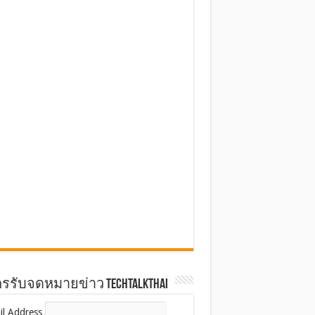
รรับจดหมายข่าว TechTalkThai
il Address