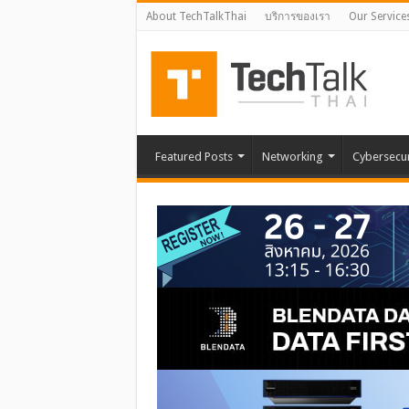
About TechTalkThai
บริการของเรา
Our Service
Featured Posts
Networking
Cybersecur