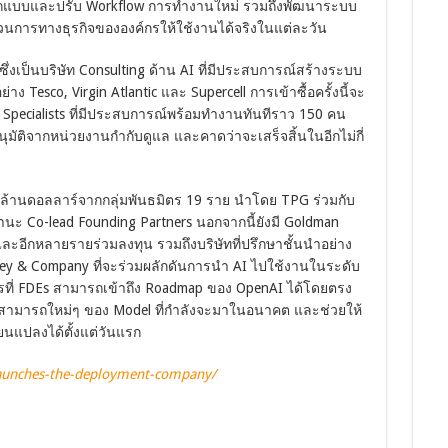
ึงออกแบบและปรับ Workflow การทำงานใหม่ รวมถึงพัฒนาระบบ
ระบวนการทางธุรกิจขององค์กรให้ใช้งานได้จริงในแต่ละวัน
ึ่งเป็นบริษัท Consulting ด้าน AI ที่มีประสบการณ์สร้างระบบ
ง Tesco, Virgin Atlantic และ Supercell การเข้าซื้อครั้งนี้จะ
Specialists ที่มีประสบการณ์พร้อมทำงานทันทีราว 150 คน
รอนุมัติจากหน่วยงานกำกับดูแล และคาดว่าจะเสร็จสิ้นในอีกไม่กี่
พันล้านดอลลาร์จากกลุ่มพันธมิตร 19 ราย นำโดย TPG ร่วมกับ
านะ Co-lead Founding Partners นอกจากนี้ยังมี Goldman
ละอีกหลายรายร่วมลงทุน รวมถึงบริษัทที่ปรึกษาชั้นนำอย่าง
ey & Company ที่จะร่วมผลักดันการนำ AI ไปใช้งานในระดับ
รที่ FDEs สามารถเข้าถึง Roadmap ของ OpenAI ได้โดยตรง
ามารถใหม่ๆ ของ Model ที่กำลังจะมาในอนาคต และช่วยให้
่ยนแปลงได้ตั้งแต่วันแรก
launches-the-deployment-company/