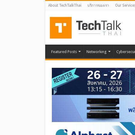
About TechTalkThai
บริการของเรา
Our Service
Featured Posts
Networking
Cybersecur