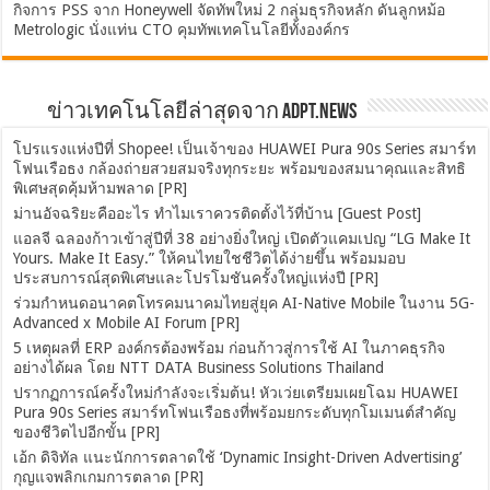
กิจการ PSS จาก Honeywell จัดทัพใหม่ 2 กลุ่มธุรกิจหลัก ดันลูกหม้อ
Metrologic นั่งแท่น CTO คุมทัพเทคโนโลยีทั้งองค์กร
ข่าวเทคโนโลยีล่าสุดจาก ADPT.news
โปรแรงแห่งปีที่ Shopee! เป็นเจ้าของ HUAWEI Pura 90s Series สมาร์ท
โฟนเรือธง กล้องถ่ายสวยสมจริงทุกระยะ พร้อมของสมนาคุณและสิทธิ
พิเศษสุดคุ้มห้ามพลาด [PR]
ม่านอัจฉริยะคืออะไร ทำไมเราควรติดตั้งไว้ที่บ้าน [Guest Post]
แอลจี ฉลองก้าวเข้าสู่ปีที่ 38 อย่างยิ่งใหญ่ เปิดตัวแคมเปญ “LG Make It
Yours. Make It Easy.” ให้คนไทยใชชีวิตได้ง่ายขึ้น พร้อมมอบ
ประสบการณ์สุดพิเศษและโปรโมชันครั้งใหญ่แห่งปี [PR]
ร่วมกำหนดอนาคตโทรคมนาคมไทยสู่ยุค AI-Native Mobile ในงาน 5G-
Advanced x Mobile AI Forum [PR]
5 เหตุผลที่ ERP องค์กรต้องพร้อม ก่อนก้าวสู่การใช้ AI ในภาคธุรกิจ
อย่างได้ผล โดย NTT DATA Business Solutions Thailand
ปรากฏการณ์ครั้งใหม่กำลังจะเริ่มต้น! หัวเว่ยเตรียมเผยโฉม HUAWEI
Pura 90s Series สมาร์ทโฟนเรือธงที่พร้อมยกระดับทุกโมเมนต์สำคัญ
ของชีวิตไปอีกขั้น [PR]
เอ้ก ดิจิทัล แนะนักการตลาดใช้ ‘Dynamic Insight-Driven Advertising’
กุญแจพลิกเกมการตลาด [PR]