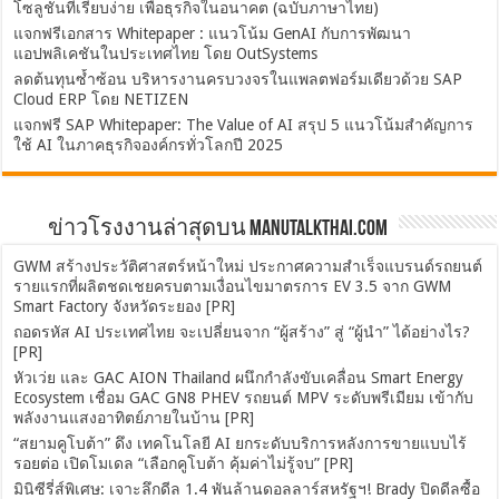
โซลูชันที่เรียบง่าย เพื่อธุรกิจในอนาคต (ฉบับภาษาไทย)
แจกฟรีเอกสาร Whitepaper : แนวโน้ม GenAI กับการพัฒนา
แอปพลิเคชันในประเทศไทย โดย OutSystems
ลดต้นทุนซ้ำซ้อน บริหารงานครบวงจรในแพลตฟอร์มเดียวด้วย SAP
Cloud ERP โดย NETIZEN
แจกฟรี SAP Whitepaper: The Value of AI สรุป 5 แนวโน้มสำคัญการ
ใช้ AI ในภาคธุรกิจองค์กรทั่วโลกปี 2025
ข่าวโรงงานล่าสุดบน ManuTalkThai.com
GWM สร้างประวัติศาสตร์หน้าใหม่ ประกาศความสำเร็จแบรนด์รถยนต์
รายแรกที่ผลิตชดเชยครบตามเงื่อนไขมาตรการ EV 3.5 จาก GWM
Smart Factory จังหวัดระยอง [PR]
ถอดรหัส AI ประเทศไทย จะเปลี่ยนจาก “ผู้สร้าง” สู่ “ผู้นำ” ได้อย่างไร?
[PR]
หัวเว่ย และ GAC AION Thailand ผนึกกำลังขับเคลื่อน Smart Energy
Ecosystem เชื่อม GAC GN8 PHEV รถยนต์ MPV ระดับพรีเมียม เข้ากับ
พลังงานแสงอาทิตย์ภายในบ้าน [PR]
“สยามคูโบต้า” ดึง เทคโนโลยี AI ยกระดับบริการหลังการขายแบบไร้
รอยต่อ เปิดโมเดล “เลือกคูโบต้า คุ้มค่าไม่รู้จบ” [PR]
มินิซีรี่ส์พิเศษ: เจาะลึกดีล 1.4 พันล้านดอลลาร์สหรัฐฯ! Brady ปิดดีลซื้อ