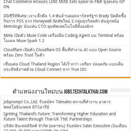
Chat Commerce พร้อมส่ง LINE MINI Eats ลุยตลาด F&B ชูจุดเด่น GP
0%
มินิซีรี่ส์พิเศษ: เจาะลึกดีล 1.4 พันล้านดอลลาร์สหรัฐฯ! Brady ปิดดีลซื้อ
กิจการ PSS จาก Honeywell จัดทัพใหม่ 2 กลุ่มธุรกิจหลัก ดันลูกหม้อ
Metrologic นั่งแท่น CTO คุมทัพเทคโนโลยีทั้งองค์กร
Meta เปิดตัว Muse Code เครื่องมือ Coding Agent บน Terminal พร้อม
โมเดล Muse Spark 1.2
Cloudflare เปิดตัว Cloudflare OS พื้นที่ทำงาน AI แบบ Open Source
พร้อม Zero Trust ในตัว
เชื่อมต่อ Cloud Thailand Region ได้เร็วกว่า เสถียร ปลอดภัย แบบเต็ม
ประสิทธิภาพด้วย Cloud Connect จาก True IDC
ตำแหน่งงานใหม่บน Jobs.TechTalkThai.com
Jobprompt Co.,Ltd. รับสมัคร Telesales สถานที่ทำงาน อาคาร
พหลโยธินเพลส BTSอารีย์
Igniting Thailand’s Future: Transforming Higher Education and
Future Talent through Thai-UK TNE Partnerships
บริษัท อินเทลลิจิสต์ จำกัด (มหาชน) รับสมัคร Sales Executive เงินเดือน
22,000-25,000 บาท [100% On-Site]