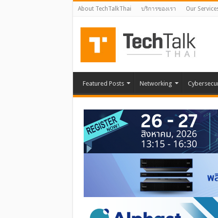
About TechTalkThai
บริการของเรา
Our Service
Featured Posts
Networking
Cybersecur