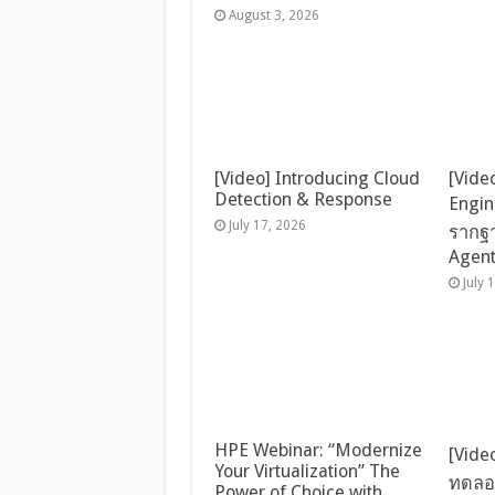
August 3, 2026
[Video] Introducing Cloud
[Vide
Detection & Response
Engin
July 17, 2026
รากฐา
Agen
July 
HPE Webinar: “Modernize
[Vide
Your Virtualization” The
ทดลอง
Power of Choice with